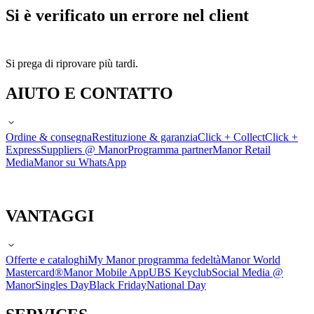
Si è verificato un errore nel client
Si prega di riprovare più tardi.
AIUTO E CONTATTO
Ordine & consegna
Restituzione & garanzia
Click + Collect
Click +
Express
Suppliers @ Manor
Programma partner
Manor Retail
Media
Manor su WhatsApp
VANTAGGI
Offerte e cataloghi
My Manor programma fedeltà
Manor World
Mastercard®
Manor Mobile App
UBS Keyclub
Social Media @
Manor
Singles Day
Black Friday
National Day