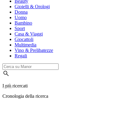
Beauty
Gioielli & Orologi
Donna
Uomo
Bambino
Sport
Casa & Viaggi
Giocattoli
Multimedia
Vino & Prelibatezze
Regali
I più ricercati
Cronologia della ricerca