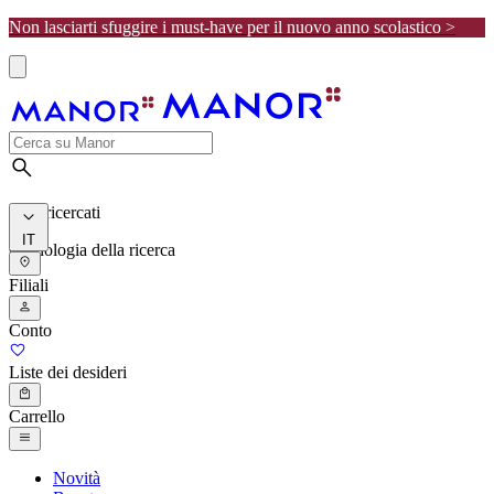
Non lasciarti sfuggire i must-have per il nuovo anno scolastico >
I più ricercati
IT
Cronologia della ricerca
Filiali
Conto
Liste dei desideri
Carrello
Novità