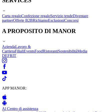
SERVICES
Carta regalo
Confezione regalo
Servizio tende
Diventare
partner
Offerte B2B
Richiamo
Esclusioni
Concorsi
A PROPOSITO DI MANOR
Azienda
Lavoro &
Carriera
Filiali
Events
Food
Ristoranti
Sostenibilità
Media
DE
FR
IT
APP MANOR:
Al Centro di assistenza