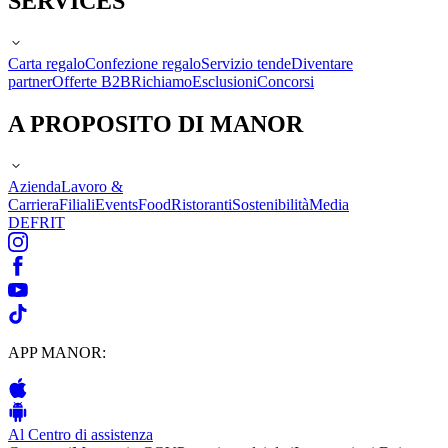
SERVICES
Carta regalo
Confezione regalo
Servizio tende
Diventare
partner
Offerte B2B
Richiamo
Esclusioni
Concorsi
A PROPOSITO DI MANOR
Azienda
Lavoro &
Carriera
Filiali
Events
Food
Ristoranti
Sostenibilità
Media
DE
FR
IT
APP MANOR:
Al Centro di assistenza