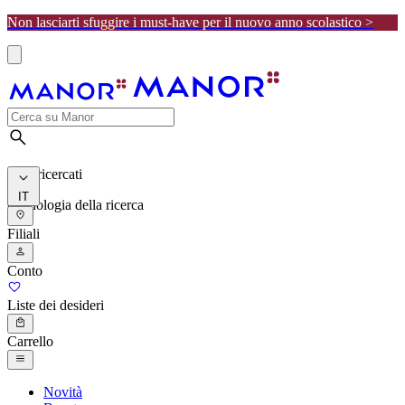
Non lasciarti sfuggire i must-have per il nuovo anno scolastico >
I più ricercati
IT
Cronologia della ricerca
Filiali
Conto
Liste dei desideri
Carrello
Novità