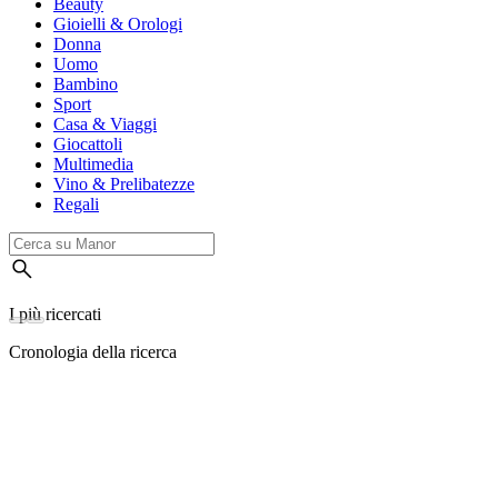
Beauty
Gioielli & Orologi
Donna
Uomo
Bambino
Sport
Casa & Viaggi
Giocattoli
Multimedia
Vino & Prelibatezze
Regali
I più ricercati
Cronologia della ricerca