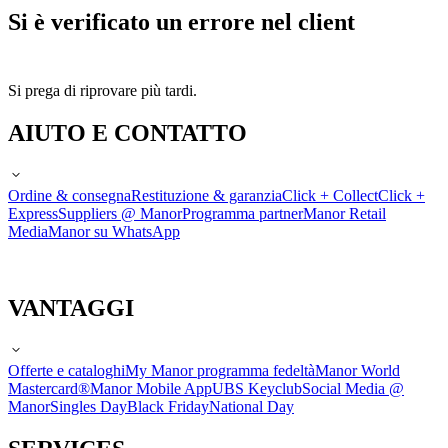
Si è verificato un errore nel client
Si prega di riprovare più tardi.
AIUTO E CONTATTO
Ordine & consegna
Restituzione & garanzia
Click + Collect
Click +
Express
Suppliers @ Manor
Programma partner
Manor Retail
Media
Manor su WhatsApp
VANTAGGI
Offerte e cataloghi
My Manor programma fedeltà
Manor World
Mastercard®
Manor Mobile App
UBS Keyclub
Social Media @
Manor
Singles Day
Black Friday
National Day