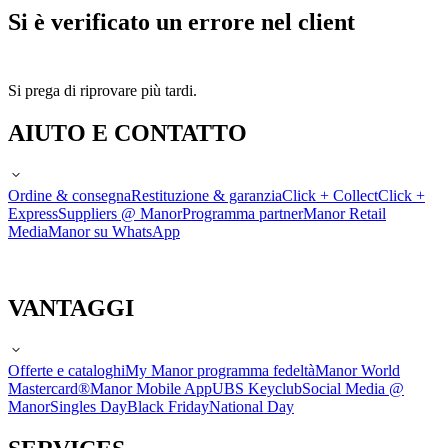
Si è verificato un errore nel client
Si prega di riprovare più tardi.
AIUTO E CONTATTO
Ordine & consegna
Restituzione & garanzia
Click + Collect
Click +
Express
Suppliers @ Manor
Programma partner
Manor Retail
Media
Manor su WhatsApp
VANTAGGI
Offerte e cataloghi
My Manor programma fedeltà
Manor World
Mastercard®
Manor Mobile App
UBS Keyclub
Social Media @
Manor
Singles Day
Black Friday
National Day