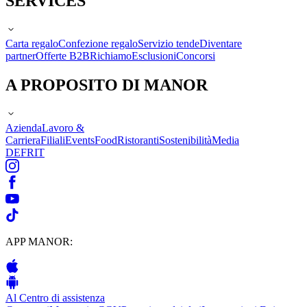
SERVICES
Carta regalo
Confezione regalo
Servizio tende
Diventare
partner
Offerte B2B
Richiamo
Esclusioni
Concorsi
A PROPOSITO DI MANOR
Azienda
Lavoro &
Carriera
Filiali
Events
Food
Ristoranti
Sostenibilità
Media
DE
FR
IT
APP MANOR:
Al Centro di assistenza