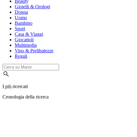
Beauty
Gioielli & Orologi
Donna
Uomo
Bambino
Sport
Casa & Viaggi
Giocattoli
Multimedia
Vino & Prelibatezze
Regali
I più ricercati
Cronologia della ricerca