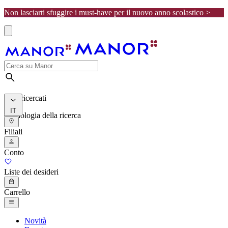
Non lasciarti sfuggire i must-have per il nuovo anno scolastico >
I più ricercati
IT
Cronologia della ricerca
Filiali
Conto
Liste dei desideri
Carrello
Novità