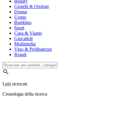
Beauty
Gioielli & Orologi
Donna
Uomo
Bambino
Sport
Casa & Viaggi
Giocattoli
Multimedia
Vino & Prelibatezze
Regali
I più ricercati
Cronologia della ricerca