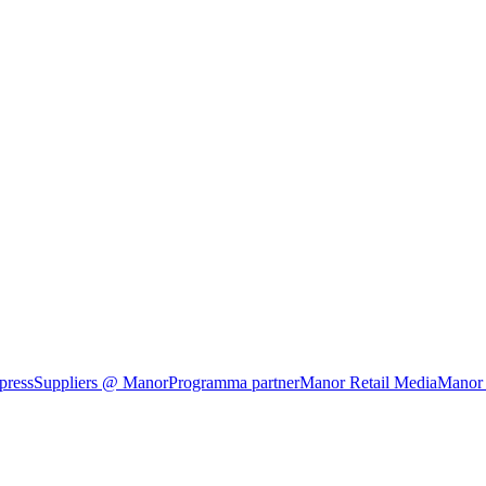
press
Suppliers @ Manor
Programma partner
Manor Retail Media
Manor