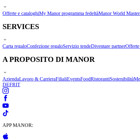
Offerte e cataloghi
My Manor programma fedeltà
Manor World Maste
SERVICES
Carta regalo
Confezione regalo
Servizio tende
Diventare partner
Offert
A PROPOSITO DI MANOR
Azienda
Lavoro & Carriera
Filiali
Events
Food
Ristoranti
Sostenibilità
Me
DE
FR
IT
APP MANOR: