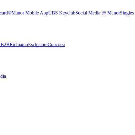
rcard®
Manor Mobile App
UBS Keyclub
Social Media @ Manor
Singles
e B2B
Richiamo
Esclusioni
Concorsi
dia