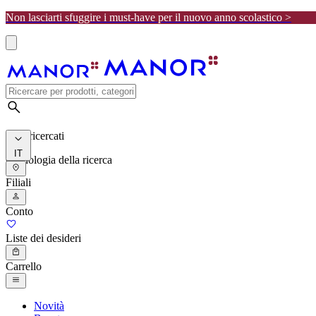
Non lasciarti sfuggire i must-have per il nuovo anno scolastico >
I più ricercati
IT
Cronologia della ricerca
Filiali
Conto
Liste dei desideri
Carrello
Novità