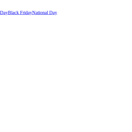
 Day
Black Friday
National Day