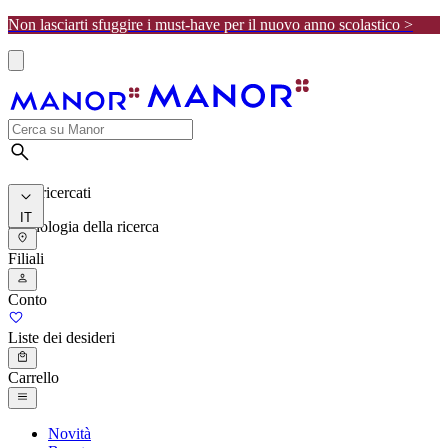
Non lasciarti sfuggire i must-have per il nuovo anno scolastico >
I più ricercati
IT
Cronologia della ricerca
Filiali
Conto
Liste dei desideri
Carrello
Novità