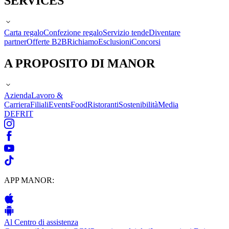
SERVICES
Carta regalo
Confezione regalo
Servizio tende
Diventare
partner
Offerte B2B
Richiamo
Esclusioni
Concorsi
A PROPOSITO DI MANOR
Azienda
Lavoro &
Carriera
Filiali
Events
Food
Ristoranti
Sostenibilità
Media
DE
FR
IT
APP MANOR:
Al Centro di assistenza