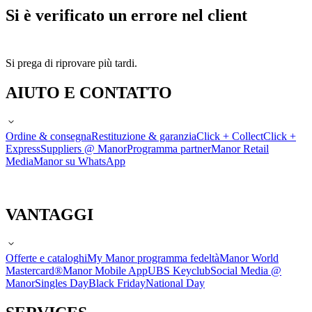
Si è verificato un errore nel client
Si prega di riprovare più tardi.
AIUTO E CONTATTO
Ordine & consegna
Restituzione & garanzia
Click + Collect
Click +
Express
Suppliers @ Manor
Programma partner
Manor Retail
Media
Manor su WhatsApp
VANTAGGI
Offerte e cataloghi
My Manor programma fedeltà
Manor World
Mastercard®
Manor Mobile App
UBS Keyclub
Social Media @
Manor
Singles Day
Black Friday
National Day