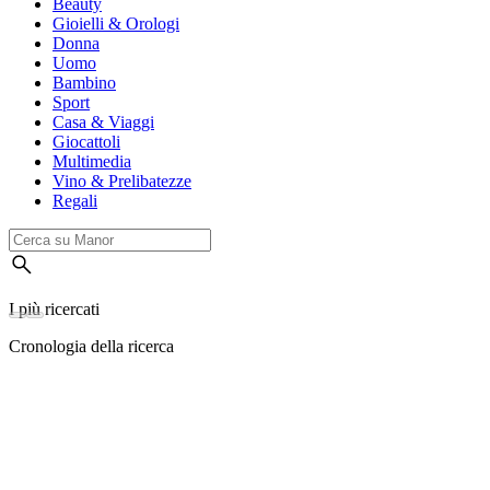
Beauty
Gioielli & Orologi
Donna
Uomo
Bambino
Sport
Casa & Viaggi
Giocattoli
Multimedia
Vino & Prelibatezze
Regali
I più ricercati
Cronologia della ricerca