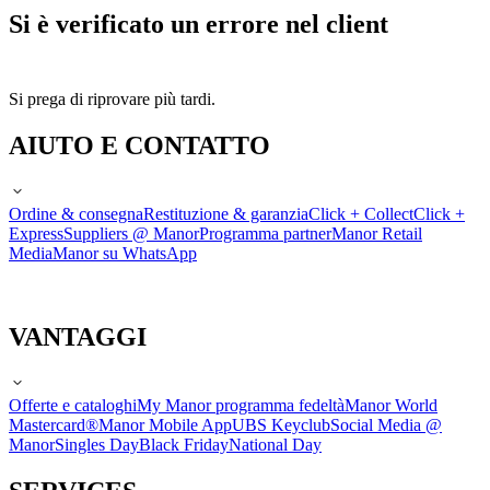
Si è verificato un errore nel client
Si prega di riprovare più tardi.
AIUTO E CONTATTO
Ordine & consegna
Restituzione & garanzia
Click + Collect
Click +
Express
Suppliers @ Manor
Programma partner
Manor Retail
Media
Manor su WhatsApp
VANTAGGI
Offerte e cataloghi
My Manor programma fedeltà
Manor World
Mastercard®
Manor Mobile App
UBS Keyclub
Social Media @
Manor
Singles Day
Black Friday
National Day