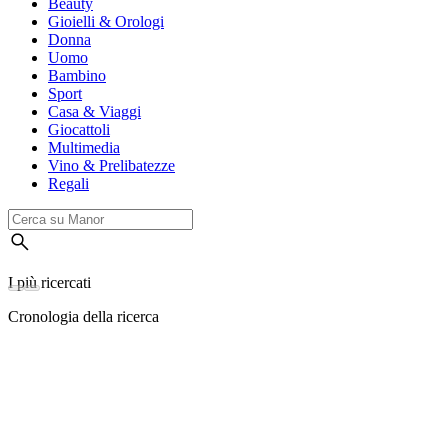
Beauty
Gioielli & Orologi
Donna
Uomo
Bambino
Sport
Casa & Viaggi
Giocattoli
Multimedia
Vino & Prelibatezze
Regali
I più ricercati
Cronologia della ricerca