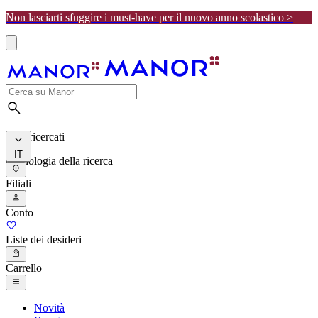
Non lasciarti sfuggire i must-have per il nuovo anno scolastico >
I più ricercati
IT
Cronologia della ricerca
Filiali
Conto
Liste dei desideri
Carrello
Novità