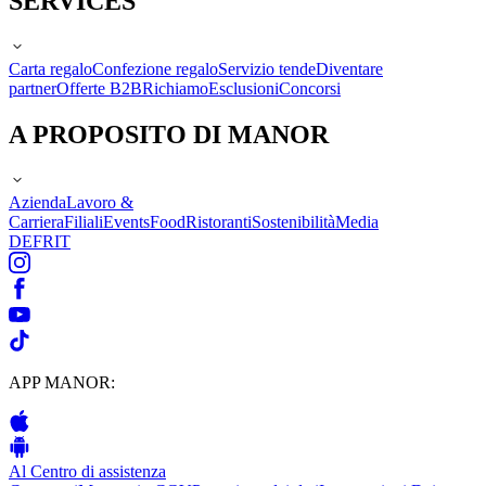
SERVICES
Carta regalo
Confezione regalo
Servizio tende
Diventare
partner
Offerte B2B
Richiamo
Esclusioni
Concorsi
A PROPOSITO DI MANOR
Azienda
Lavoro &
Carriera
Filiali
Events
Food
Ristoranti
Sostenibilità
Media
DE
FR
IT
APP MANOR:
Al Centro di assistenza