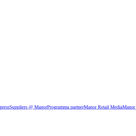
press
Suppliers @ Manor
Programma partner
Manor Retail Media
Manor