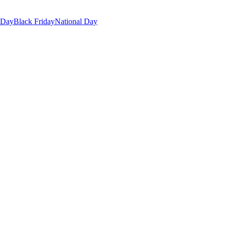
 Day
Black Friday
National Day