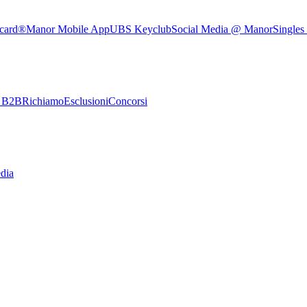
rcard®
Manor Mobile App
UBS Keyclub
Social Media @ Manor
Singles
e B2B
Richiamo
Esclusioni
Concorsi
dia