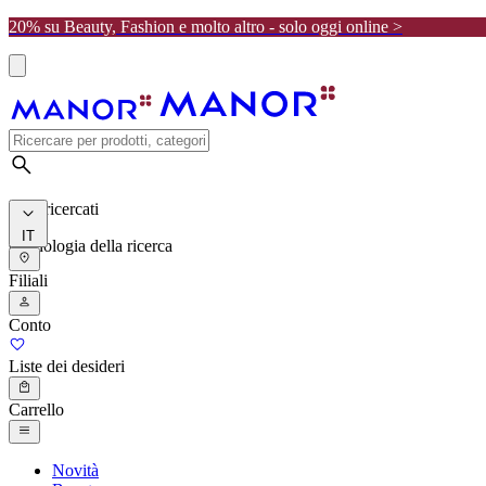
20% su Beauty, Fashion e molto altro - solo oggi online >
I più ricercati
IT
Cronologia della ricerca
Filiali
Conto
Liste dei desideri
Carrello
Novità