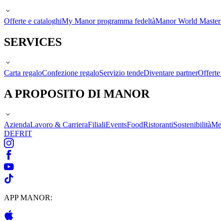
Offerte e cataloghi
My Manor programma fedeltà
Manor World Maste
SERVICES
Carta regalo
Confezione regalo
Servizio tende
Diventare partner
Offert
A PROPOSITO DI MANOR
Azienda
Lavoro & Carriera
Filiali
Events
Food
Ristoranti
Sostenibilità
Me
DE
FR
IT
APP MANOR: