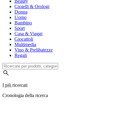
Beauty
Gioielli & Orologi
Donna
Uomo
Bambino
Sport
Casa & Viaggi
Giocattoli
Multimedia
Vino & Prelibatezze
Regali
I più ricercati
Cronologia della ricerca