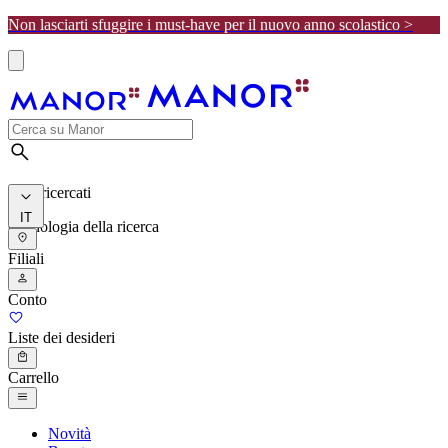
Non lasciarti sfuggire i must-have per il nuovo anno scolastico >
I più ricercati
IT
Cronologia della ricerca
Filiali
Conto
Liste dei desideri
Carrello
Novità