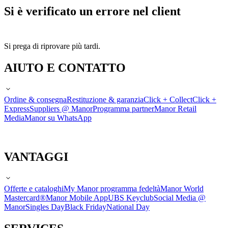
Si è verificato un errore nel client
Si prega di riprovare più tardi.
AIUTO E CONTATTO
Ordine & consegna
Restituzione & garanzia
Click + Collect
Click +
Express
Suppliers @ Manor
Programma partner
Manor Retail
Media
Manor su WhatsApp
VANTAGGI
Offerte e cataloghi
My Manor programma fedeltà
Manor World
Mastercard®
Manor Mobile App
UBS Keyclub
Social Media @
Manor
Singles Day
Black Friday
National Day