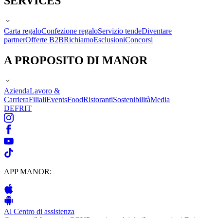
SERVICES
Carta regalo
Confezione regalo
Servizio tende
Diventare
partner
Offerte B2B
Richiamo
Esclusioni
Concorsi
A PROPOSITO DI MANOR
Azienda
Lavoro &
Carriera
Filiali
Events
Food
Ristoranti
Sostenibilità
Media
DE
FR
IT
APP MANOR:
Al Centro di assistenza