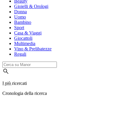
Beauty
Gioielli & Orologi
Donna
Uomo
Bambino
Sport
Casa & Viaggi
Giocattoli
Multimedia
Vino & Prelibatezze
Regali
I più ricercati
Cronologia della ricerca