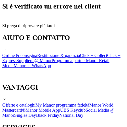
Si è verificato un errore nel client
Si prega di riprovare più tardi.
AIUTO E CONTATTO
Ordine & consegna
Restituzione & garanzia
Click + Collect
Click +
Express
Suppliers @ Manor
Programma partner
Manor Retail
Media
Manor su WhatsApp
VANTAGGI
Offerte e cataloghi
My Manor programma fedeltà
Manor World
Mastercard®
Manor Mobile App
UBS Keyclub
Social Media @
Manor
Singles Day
Black Friday
National Day