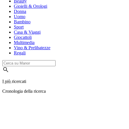
Beauty
Gioielli & Orologi
Donna
Uomo
Bambino
Sport
Casa & Viaggi
Giocattoli
Multimedia
Vino & Prelibatezze
Regali
I più ricercati
Cronologia della ricerca