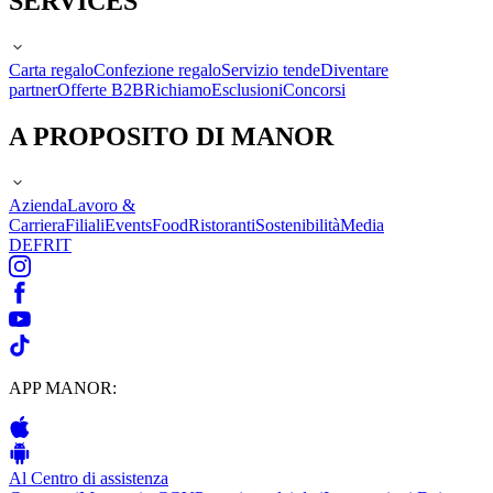
SERVICES
Carta regalo
Confezione regalo
Servizio tende
Diventare
partner
Offerte B2B
Richiamo
Esclusioni
Concorsi
A PROPOSITO DI MANOR
Azienda
Lavoro &
Carriera
Filiali
Events
Food
Ristoranti
Sostenibilità
Media
DE
FR
IT
APP MANOR:
Al Centro di assistenza