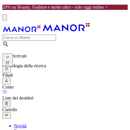
20% su Beauty, Fashion e molto altro - solo oggi online >
I più ricercati
IT
Cronologia della ricerca
Filiali
Conto
Liste dei desideri
Carrello
Novità