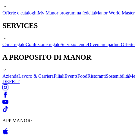
Offerte e cataloghi
My Manor programma fedeltà
Manor World Maste
SERVICES
Carta regalo
Confezione regalo
Servizio tende
Diventare partner
Offert
A PROPOSITO DI MANOR
Azienda
Lavoro & Carriera
Filiali
Events
Food
Ristoranti
Sostenibilità
Me
DE
FR
IT
APP MANOR: