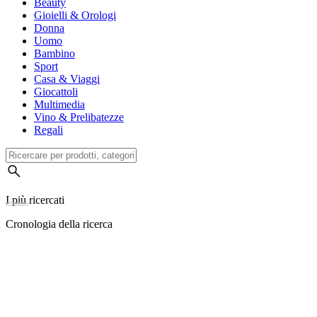
Beauty
Gioielli & Orologi
Donna
Uomo
Bambino
Sport
Casa & Viaggi
Giocattoli
Multimedia
Vino & Prelibatezze
Regali
I più ricercati
Cronologia della ricerca