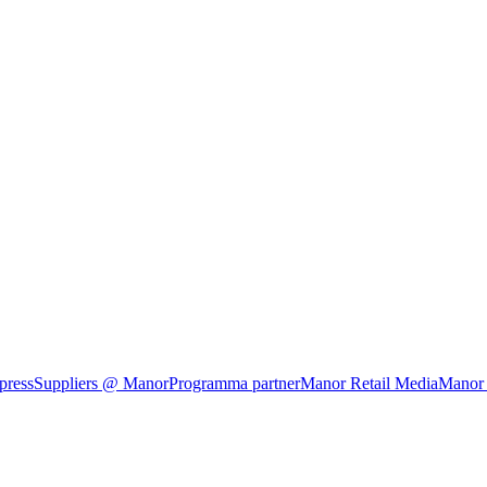
press
Suppliers @ Manor
Programma partner
Manor Retail Media
Manor