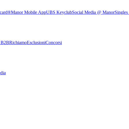
rcard®
Manor Mobile App
UBS Keyclub
Social Media @ Manor
Singles
e B2B
Richiamo
Esclusioni
Concorsi
dia