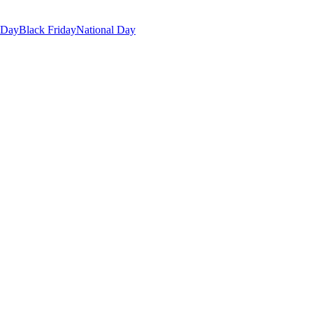
 Day
Black Friday
National Day