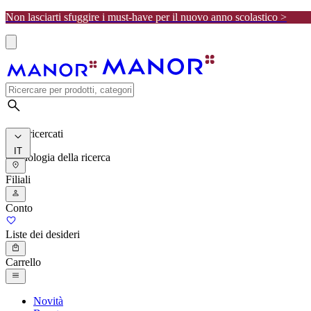
Non lasciarti sfuggire i must-have per il nuovo anno scolastico >
I più ricercati
IT
Cronologia della ricerca
Filiali
Conto
Liste dei desideri
Carrello
Novità