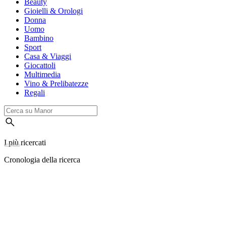
Beauty
Gioielli & Orologi
Donna
Uomo
Bambino
Sport
Casa & Viaggi
Giocattoli
Multimedia
Vino & Prelibatezze
Regali
I più ricercati
Cronologia della ricerca