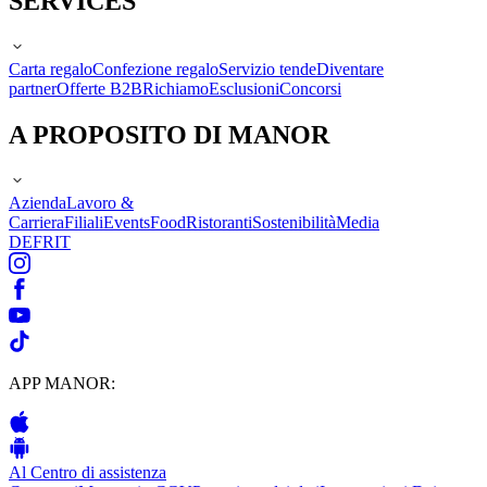
SERVICES
Carta regalo
Confezione regalo
Servizio tende
Diventare
partner
Offerte B2B
Richiamo
Esclusioni
Concorsi
A PROPOSITO DI MANOR
Azienda
Lavoro &
Carriera
Filiali
Events
Food
Ristoranti
Sostenibilità
Media
DE
FR
IT
APP MANOR:
Al Centro di assistenza