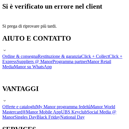
Si è verificato un errore nel client
Si prega di riprovare più tardi.
AIUTO E CONTATTO
Ordine & consegna
Restituzione & garanzia
Click + Collect
Click +
Express
Suppliers @ Manor
Programma partner
Manor Retail
Media
Manor su WhatsApp
VANTAGGI
Offerte e cataloghi
My Manor programma fedeltà
Manor World
Mastercard®
Manor Mobile App
UBS Keyclub
Social Media @
Manor
Singles Day
Black Friday
National Day