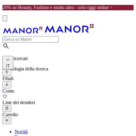
20% su Beauty, Fashion e molto altro - solo oggi online >
I più ricercati
IT
Cronologia della ricerca
Filiali
Conto
Liste dei desideri
Carrello
Novità