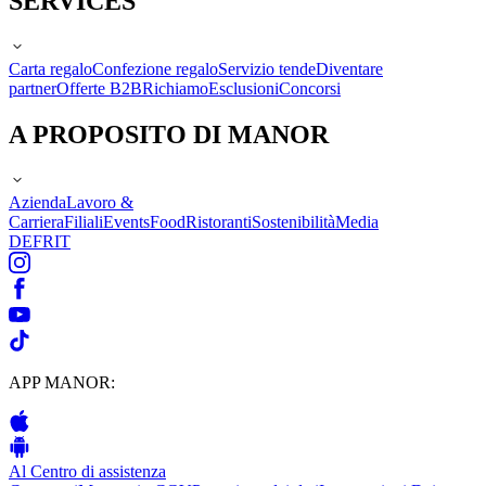
SERVICES
Carta regalo
Confezione regalo
Servizio tende
Diventare
partner
Offerte B2B
Richiamo
Esclusioni
Concorsi
A PROPOSITO DI MANOR
Azienda
Lavoro &
Carriera
Filiali
Events
Food
Ristoranti
Sostenibilità
Media
DE
FR
IT
APP MANOR:
Al Centro di assistenza