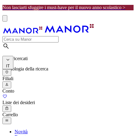
Non lasciarti sfuggire i must-have per il nuovo anno scolastico >
I più ricercati
IT
Cronologia della ricerca
Filiali
Conto
Liste dei desideri
Carrello
Novità