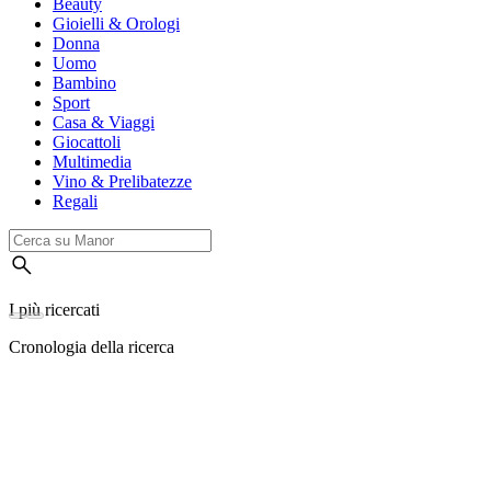
Beauty
Gioielli & Orologi
Donna
Uomo
Bambino
Sport
Casa & Viaggi
Giocattoli
Multimedia
Vino & Prelibatezze
Regali
I più ricercati
Cronologia della ricerca