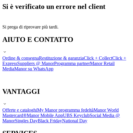
Si è verificato un errore nel client
Si prega di riprovare più tardi.
AIUTO E CONTATTO
Ordine & consegna
Restituzione & garanzia
Click + Collect
Click +
Express
Suppliers @ Manor
Programma partner
Manor Retail
Media
Manor su WhatsApp
VANTAGGI
Offerte e cataloghi
My Manor programma fedeltà
Manor World
Mastercard®
Manor Mobile App
UBS Keyclub
Social Media @
Manor
Singles Day
Black Friday
National Day