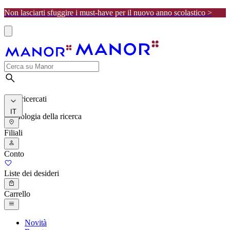
Non lasciarti sfuggire i must-have per il nuovo anno scolastico >
I più ricercati
IT
Cronologia della ricerca
Filiali
Conto
Liste dei desideri
Carrello
Novità