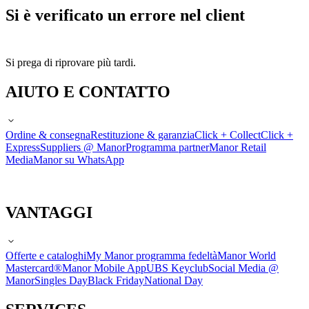
Si è verificato un errore nel client
Si prega di riprovare più tardi.
AIUTO E CONTATTO
Ordine & consegna
Restituzione & garanzia
Click + Collect
Click +
Express
Suppliers @ Manor
Programma partner
Manor Retail
Media
Manor su WhatsApp
VANTAGGI
Offerte e cataloghi
My Manor programma fedeltà
Manor World
Mastercard®
Manor Mobile App
UBS Keyclub
Social Media @
Manor
Singles Day
Black Friday
National Day