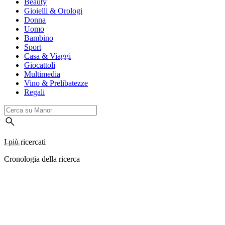
Beauty
Gioielli & Orologi
Donna
Uomo
Bambino
Sport
Casa & Viaggi
Giocattoli
Multimedia
Vino & Prelibatezze
Regali
I più ricercati
Cronologia della ricerca