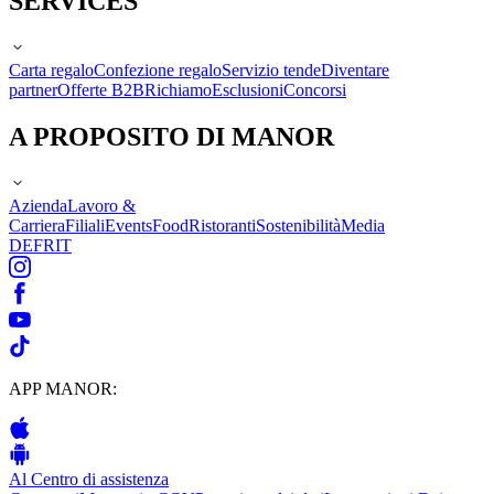
SERVICES
Carta regalo
Confezione regalo
Servizio tende
Diventare
partner
Offerte B2B
Richiamo
Esclusioni
Concorsi
A PROPOSITO DI MANOR
Azienda
Lavoro &
Carriera
Filiali
Events
Food
Ristoranti
Sostenibilità
Media
DE
FR
IT
APP MANOR:
Al Centro di assistenza