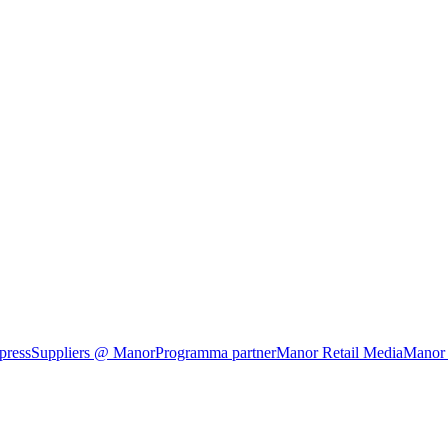
press
Suppliers @ Manor
Programma partner
Manor Retail Media
Manor