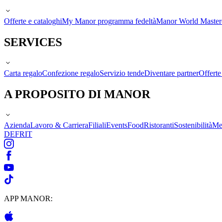
Offerte e cataloghi
My Manor programma fedeltà
Manor World Maste
SERVICES
Carta regalo
Confezione regalo
Servizio tende
Diventare partner
Offert
A PROPOSITO DI MANOR
Azienda
Lavoro & Carriera
Filiali
Events
Food
Ristoranti
Sostenibilità
Me
DE
FR
IT
APP MANOR: