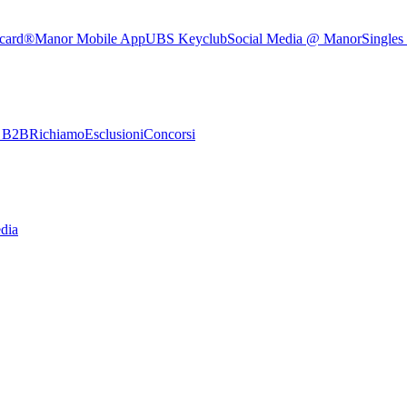
rcard®
Manor Mobile App
UBS Keyclub
Social Media @ Manor
Singles
e B2B
Richiamo
Esclusioni
Concorsi
dia