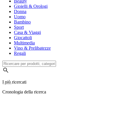
Beauty
Gioielli & Orologi
Donna
Uomo
Bambino
Sport
Casa & Viaggi
Giocattoli
Multimedia
Vino & Prelibatezze
Regali
I più ricercati
Cronologia della ricerca