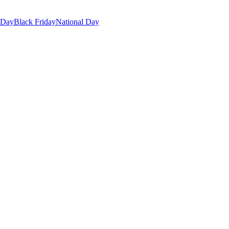
 Day
Black Friday
National Day