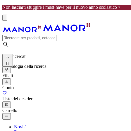
Non lasciarti sfuggire i must-have per il nuovo anno scolastico >
I più ricercati
IT
Cronologia della ricerca
Filiali
Conto
Liste dei desideri
Carrello
Novità