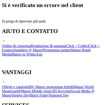
Si è verificato un errore nel client
Si prega di riprovare più tardi.
AIUTO E CONTATTO
Ordine & consegna
Restituzione & garanzia
Click + Collect
Click +
Express
Suppliers @ Manor
Programma partner
Manor Retail
Media
Manor su WhatsApp
VANTAGGI
Offerte e cataloghi
My Manor programma fedeltà
Manor World
Mastercard®
Manor Mobile App
UBS Keyclub
Social Media @
Manor
Singles Day
Black Friday
National Day