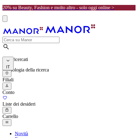
20% su Beauty, Fashion e molto altro - solo oggi online >
I più ricercati
IT
Cronologia della ricerca
Filiali
Conto
Liste dei desideri
Carrello
Novità