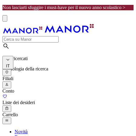
Non lasciarti sfuggire i must-have per il nuovo anno scolastico >
I più ricercati
IT
Cronologia della ricerca
Filiali
Conto
Liste dei desideri
Carrello
Novità