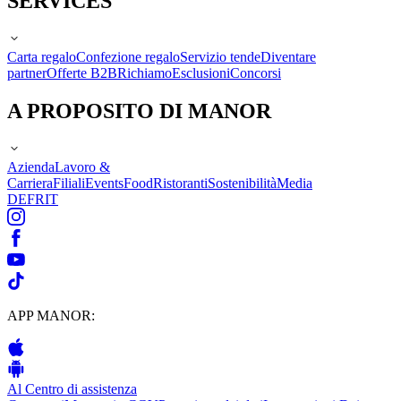
SERVICES
Carta regalo
Confezione regalo
Servizio tende
Diventare
partner
Offerte B2B
Richiamo
Esclusioni
Concorsi
A PROPOSITO DI MANOR
Azienda
Lavoro &
Carriera
Filiali
Events
Food
Ristoranti
Sostenibilità
Media
DE
FR
IT
APP MANOR:
Al Centro di assistenza