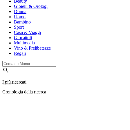
Beauty
Gioielli & Orologi
Donna
Uomo
Bambino
Sport
Casa & Viaggi
Giocattoli
Multimedia
Vino & Prelibatezze
Regali
I più ricercati
Cronologia della ricerca