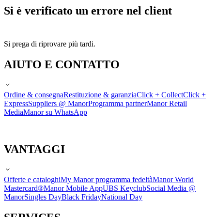
Si è verificato un errore nel client
Si prega di riprovare più tardi.
AIUTO E CONTATTO
Ordine & consegna
Restituzione & garanzia
Click + Collect
Click +
Express
Suppliers @ Manor
Programma partner
Manor Retail
Media
Manor su WhatsApp
VANTAGGI
Offerte e cataloghi
My Manor programma fedeltà
Manor World
Mastercard®
Manor Mobile App
UBS Keyclub
Social Media @
Manor
Singles Day
Black Friday
National Day