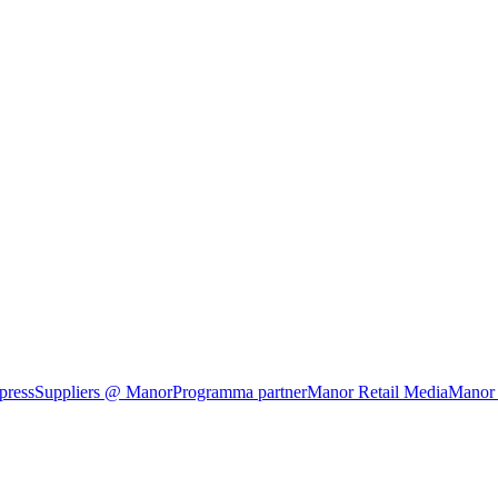
press
Suppliers @ Manor
Programma partner
Manor Retail Media
Manor