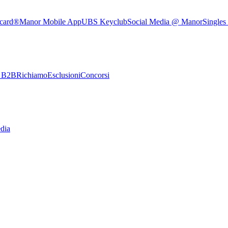
rcard®
Manor Mobile App
UBS Keyclub
Social Media @ Manor
Singles
e B2B
Richiamo
Esclusioni
Concorsi
dia