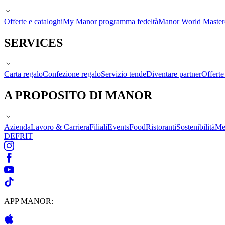
Offerte e cataloghi
My Manor programma fedeltà
Manor World Maste
SERVICES
Carta regalo
Confezione regalo
Servizio tende
Diventare partner
Offert
A PROPOSITO DI MANOR
Azienda
Lavoro & Carriera
Filiali
Events
Food
Ristoranti
Sostenibilità
Me
DE
FR
IT
APP MANOR: