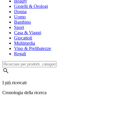
Beauty
Gioielli & Orologi
Donna
Uomo
Bambino
Sport
Casa & Viaggi
Giocattoli
Multimedia
Vino & Prelibatezze
Regali
I più ricercati
Cronologia della ricerca