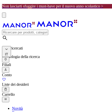
Non lasciarti sfuggire i must-have per il nuovo anno scolastico >
I più ricercati
IT
Cronologia della ricerca
Filiali
Conto
Liste dei desideri
Carrello
Novità