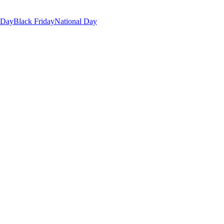
 Day
Black Friday
National Day