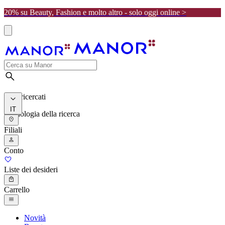
20% su Beauty, Fashion e molto altro - solo oggi online >
I più ricercati
IT
Cronologia della ricerca
Filiali
Conto
Liste dei desideri
Carrello
Novità