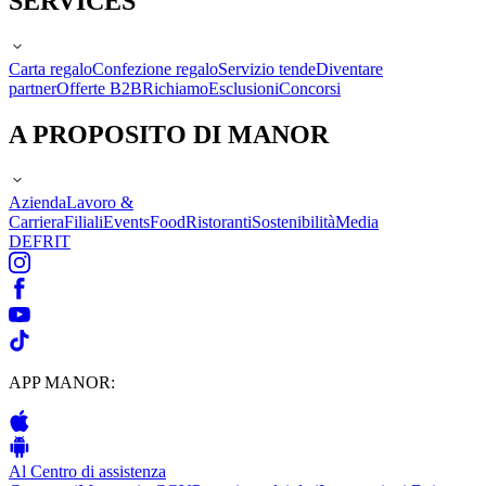
SERVICES
Carta regalo
Confezione regalo
Servizio tende
Diventare
partner
Offerte B2B
Richiamo
Esclusioni
Concorsi
A PROPOSITO DI MANOR
Azienda
Lavoro &
Carriera
Filiali
Events
Food
Ristoranti
Sostenibilità
Media
DE
FR
IT
APP MANOR:
Al Centro di assistenza