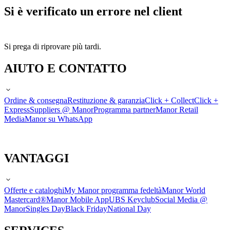
Si è verificato un errore nel client
Si prega di riprovare più tardi.
AIUTO E CONTATTO
Ordine & consegna
Restituzione & garanzia
Click + Collect
Click +
Express
Suppliers @ Manor
Programma partner
Manor Retail
Media
Manor su WhatsApp
VANTAGGI
Offerte e cataloghi
My Manor programma fedeltà
Manor World
Mastercard®
Manor Mobile App
UBS Keyclub
Social Media @
Manor
Singles Day
Black Friday
National Day