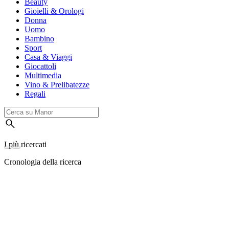
Beauty
Gioielli & Orologi
Donna
Uomo
Bambino
Sport
Casa & Viaggi
Giocattoli
Multimedia
Vino & Prelibatezze
Regali
I più ricercati
Cronologia della ricerca