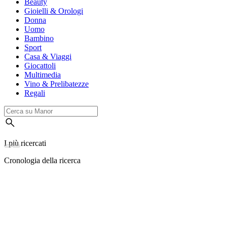
Beauty
Gioielli & Orologi
Donna
Uomo
Bambino
Sport
Casa & Viaggi
Giocattoli
Multimedia
Vino & Prelibatezze
Regali
I più ricercati
Cronologia della ricerca