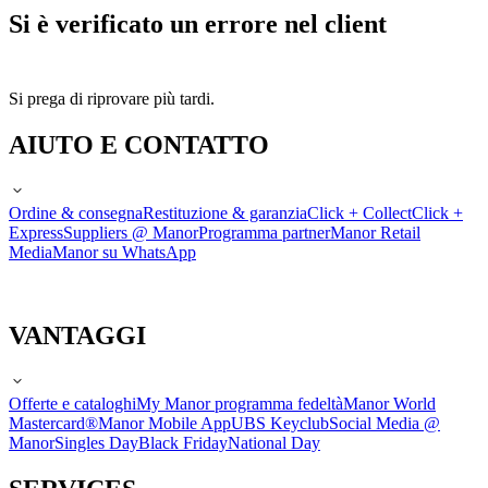
Si è verificato un errore nel client
Si prega di riprovare più tardi.
AIUTO E CONTATTO
Ordine & consegna
Restituzione & garanzia
Click + Collect
Click +
Express
Suppliers @ Manor
Programma partner
Manor Retail
Media
Manor su WhatsApp
VANTAGGI
Offerte e cataloghi
My Manor programma fedeltà
Manor World
Mastercard®
Manor Mobile App
UBS Keyclub
Social Media @
Manor
Singles Day
Black Friday
National Day