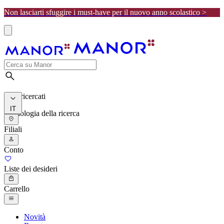
Non lasciarti sfuggire i must-have per il nuovo anno scolastico >
I più ricercati
IT
Cronologia della ricerca
Filiali
Conto
Liste dei desideri
Carrello
Novità