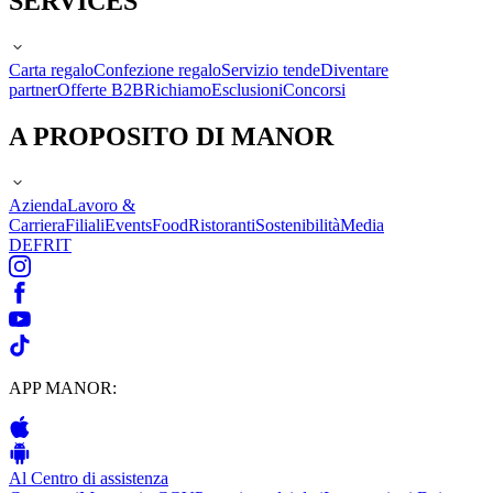
SERVICES
Carta regalo
Confezione regalo
Servizio tende
Diventare
partner
Offerte B2B
Richiamo
Esclusioni
Concorsi
A PROPOSITO DI MANOR
Azienda
Lavoro &
Carriera
Filiali
Events
Food
Ristoranti
Sostenibilità
Media
DE
FR
IT
APP MANOR:
Al Centro di assistenza