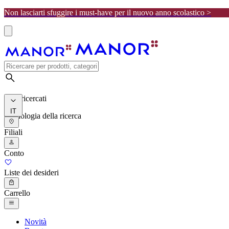
Non lasciarti sfuggire i must-have per il nuovo anno scolastico >
I più ricercati
IT
Cronologia della ricerca
Filiali
Conto
Liste dei desideri
Carrello
Novità