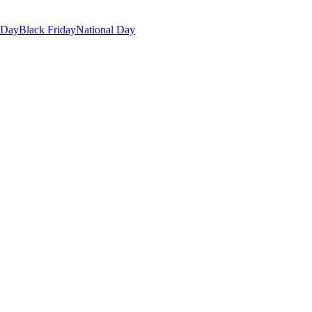
 Day
Black Friday
National Day