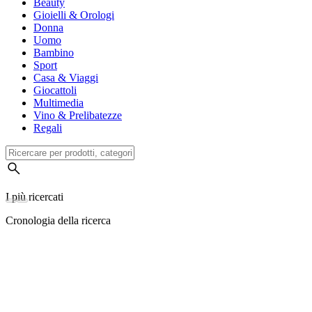
Beauty
Gioielli & Orologi
Donna
Uomo
Bambino
Sport
Casa & Viaggi
Giocattoli
Multimedia
Vino & Prelibatezze
Regali
I più ricercati
Cronologia della ricerca