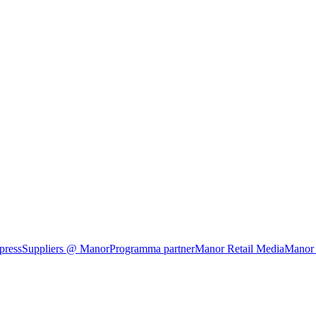
press
Suppliers @ Manor
Programma partner
Manor Retail Media
Manor