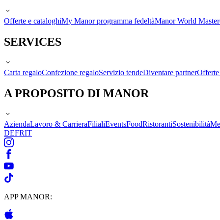
Offerte e cataloghi
My Manor programma fedeltà
Manor World Maste
SERVICES
Carta regalo
Confezione regalo
Servizio tende
Diventare partner
Offert
A PROPOSITO DI MANOR
Azienda
Lavoro & Carriera
Filiali
Events
Food
Ristoranti
Sostenibilità
Me
DE
FR
IT
APP MANOR: