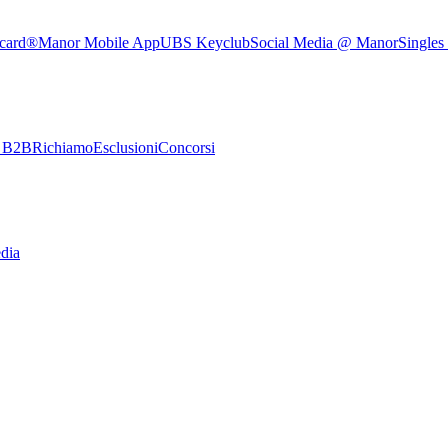
rcard®
Manor Mobile App
UBS Keyclub
Social Media @ Manor
Singles
e B2B
Richiamo
Esclusioni
Concorsi
dia