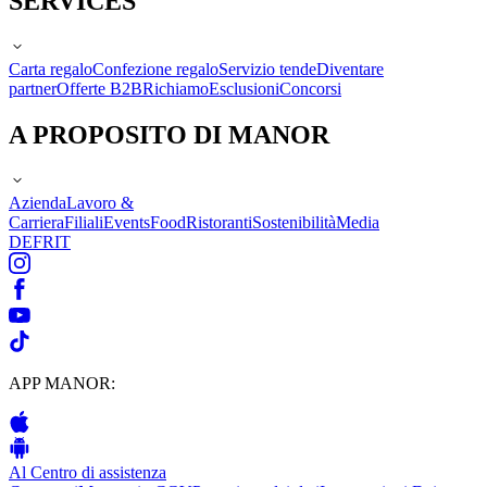
SERVICES
Carta regalo
Confezione regalo
Servizio tende
Diventare
partner
Offerte B2B
Richiamo
Esclusioni
Concorsi
A PROPOSITO DI MANOR
Azienda
Lavoro &
Carriera
Filiali
Events
Food
Ristoranti
Sostenibilità
Media
DE
FR
IT
APP MANOR:
Al Centro di assistenza