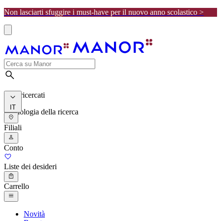
Non lasciarti sfuggire i must-have per il nuovo anno scolastico >
I più ricercati
IT
Cronologia della ricerca
Filiali
Conto
Liste dei desideri
Carrello
Novità