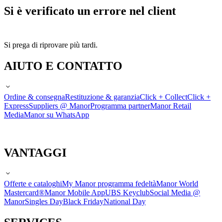
Si è verificato un errore nel client
Si prega di riprovare più tardi.
AIUTO E CONTATTO
Ordine & consegna
Restituzione & garanzia
Click + Collect
Click +
Express
Suppliers @ Manor
Programma partner
Manor Retail
Media
Manor su WhatsApp
VANTAGGI
Offerte e cataloghi
My Manor programma fedeltà
Manor World
Mastercard®
Manor Mobile App
UBS Keyclub
Social Media @
Manor
Singles Day
Black Friday
National Day