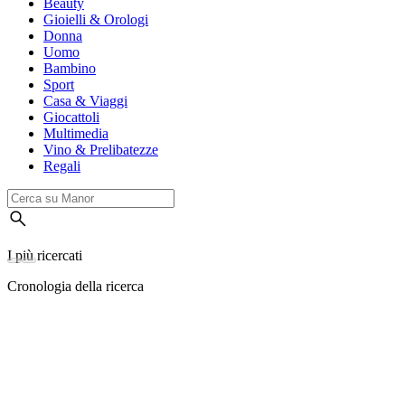
Beauty
Gioielli & Orologi
Donna
Uomo
Bambino
Sport
Casa & Viaggi
Giocattoli
Multimedia
Vino & Prelibatezze
Regali
I più ricercati
Cronologia della ricerca