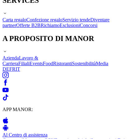
SERVICES
Carta regalo
Confezione regalo
Servizio tende
Diventare
partner
Offerte B2B
Richiamo
Esclusioni
Concorsi
A PROPOSITO DI MANOR
Azienda
Lavoro &
Carriera
Filiali
Events
Food
Ristoranti
Sostenibilità
Media
DE
FR
IT
APP MANOR:
Al Centro di assistenza