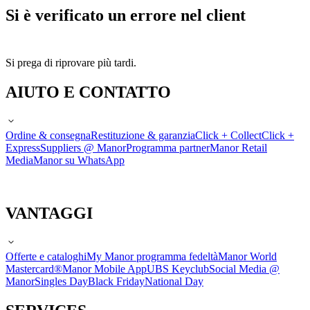
Si è verificato un errore nel client
Si prega di riprovare più tardi.
AIUTO E CONTATTO
Ordine & consegna
Restituzione & garanzia
Click + Collect
Click +
Express
Suppliers @ Manor
Programma partner
Manor Retail
Media
Manor su WhatsApp
VANTAGGI
Offerte e cataloghi
My Manor programma fedeltà
Manor World
Mastercard®
Manor Mobile App
UBS Keyclub
Social Media @
Manor
Singles Day
Black Friday
National Day