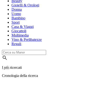
Beauty
Gioielli & Orologi
Donna
Uomo
Bambino
Sport
Casa & Viaggi
Giocattoli
Multimedia
Vino & Prelibatezze
Regali
I più ricercati
Cronologia della ricerca