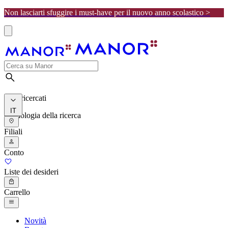
Non lasciarti sfuggire i must-have per il nuovo anno scolastico >
I più ricercati
IT
Cronologia della ricerca
Filiali
Conto
Liste dei desideri
Carrello
Novità