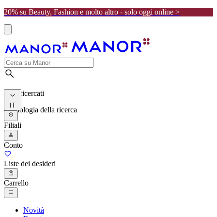
20% su Beauty, Fashion e molto altro - solo oggi online >
I più ricercati
IT
Cronologia della ricerca
Filiali
Conto
Liste dei desideri
Carrello
Novità