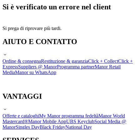
Si è verificato un errore nel client
Si prega di riprovare più tardi.
AIUTO E CONTATTO
Ordine & consegna
Restituzione & garanzia
Click + Collect
Click +
Express
Suppliers @ Manor
Programma partner
Manor Retail
Media
Manor su WhatsApp
VANTAGGI
Offerte e cataloghi
My Manor programma fedeltà
Manor World
Mastercard®
Manor Mobile App
UBS Keyclub
Social Media @
Manor
Singles Day
Black Friday
National Day