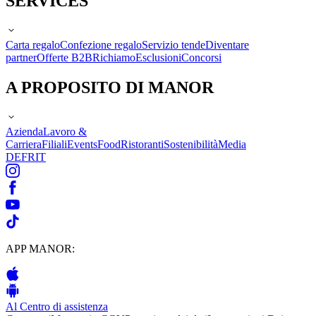
SERVICES
Carta regalo
Confezione regalo
Servizio tende
Diventare
partner
Offerte B2B
Richiamo
Esclusioni
Concorsi
A PROPOSITO DI MANOR
Azienda
Lavoro &
Carriera
Filiali
Events
Food
Ristoranti
Sostenibilità
Media
DE
FR
IT
APP MANOR:
Al Centro di assistenza