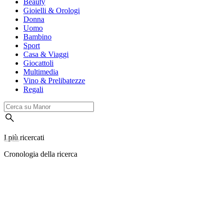
Beauty
Gioielli & Orologi
Donna
Uomo
Bambino
Sport
Casa & Viaggi
Giocattoli
Multimedia
Vino & Prelibatezze
Regali
I più ricercati
Cronologia della ricerca