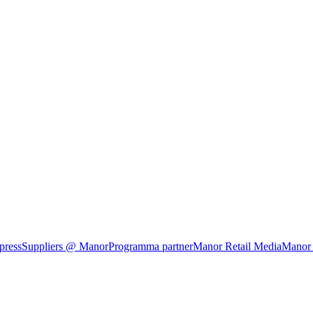
press
Suppliers @ Manor
Programma partner
Manor Retail Media
Manor