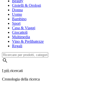
Beauty
Gioielli & Orologi
Donna
Uomo
Bambino
Sport
Casa & Viaggi
Giocattoli
Multimedia
Vino & Prelibatezze
Regali
I più ricercati
Cronologia della ricerca