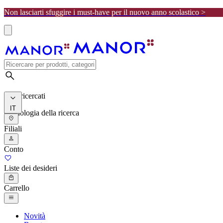
Non lasciarti sfuggire i must-have per il nuovo anno scolastico >
I più ricercati
IT
Cronologia della ricerca
Filiali
Conto
Liste dei desideri
Carrello
Novità