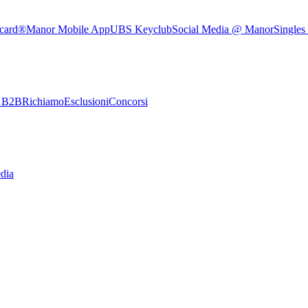
rcard®
Manor Mobile App
UBS Keyclub
Social Media @ Manor
Singles
e B2B
Richiamo
Esclusioni
Concorsi
dia