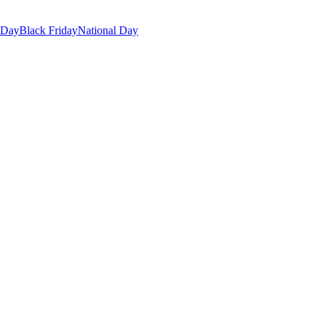
 Day
Black Friday
National Day