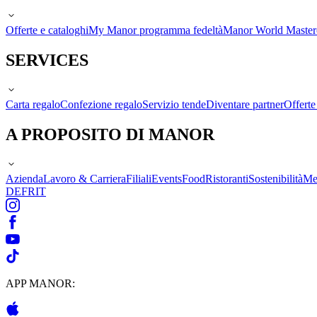
Offerte e cataloghi
My Manor programma fedeltà
Manor World Maste
SERVICES
Carta regalo
Confezione regalo
Servizio tende
Diventare partner
Offert
A PROPOSITO DI MANOR
Azienda
Lavoro & Carriera
Filiali
Events
Food
Ristoranti
Sostenibilità
Me
DE
FR
IT
APP MANOR: