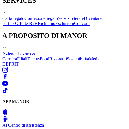
SERVICES
Carta regalo
Confezione regalo
Servizio tende
Diventare
partner
Offerte B2B
Richiamo
Esclusioni
Concorsi
A PROPOSITO DI MANOR
Azienda
Lavoro &
Carriera
Filiali
Events
Food
Ristoranti
Sostenibilità
Media
DE
FR
IT
APP MANOR:
Al Centro di assistenza