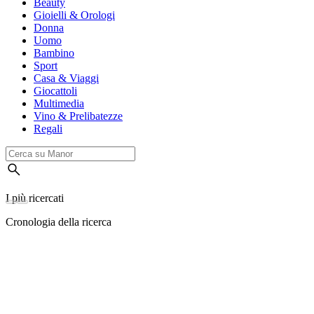
Beauty
Gioielli & Orologi
Donna
Uomo
Bambino
Sport
Casa & Viaggi
Giocattoli
Multimedia
Vino & Prelibatezze
Regali
I più ricercati
Cronologia della ricerca