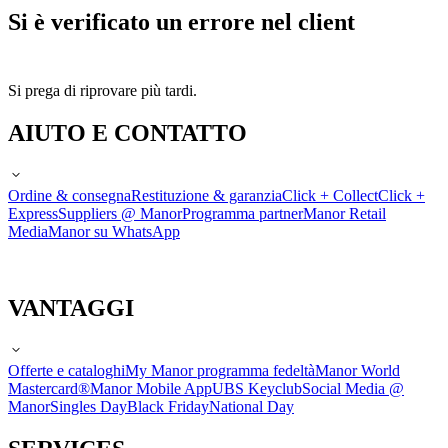
Si è verificato un errore nel client
Si prega di riprovare più tardi.
AIUTO E CONTATTO
Ordine & consegna
Restituzione & garanzia
Click + Collect
Click +
Express
Suppliers @ Manor
Programma partner
Manor Retail
Media
Manor su WhatsApp
VANTAGGI
Offerte e cataloghi
My Manor programma fedeltà
Manor World
Mastercard®
Manor Mobile App
UBS Keyclub
Social Media @
Manor
Singles Day
Black Friday
National Day