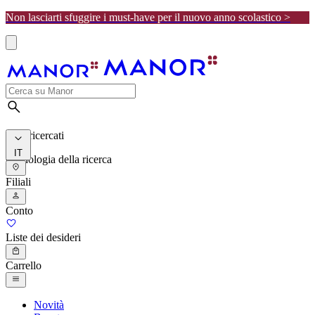
Non lasciarti sfuggire i must-have per il nuovo anno scolastico >
I più ricercati
IT
Cronologia della ricerca
Filiali
Conto
Liste dei desideri
Carrello
Novità