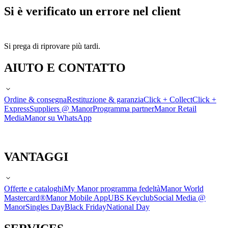
Si è verificato un errore nel client
Si prega di riprovare più tardi.
AIUTO E CONTATTO
Ordine & consegna
Restituzione & garanzia
Click + Collect
Click +
Express
Suppliers @ Manor
Programma partner
Manor Retail
Media
Manor su WhatsApp
VANTAGGI
Offerte e cataloghi
My Manor programma fedeltà
Manor World
Mastercard®
Manor Mobile App
UBS Keyclub
Social Media @
Manor
Singles Day
Black Friday
National Day