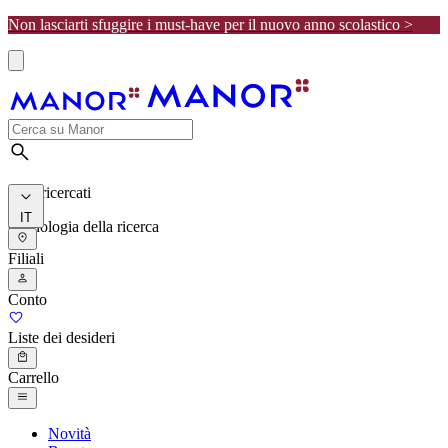
Non lasciarti sfuggire i must-have per il nuovo anno scolastico >
I più ricercati
IT
Cronologia della ricerca
Filiali
Conto
Liste dei desideri
Carrello
Novità