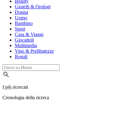
Beauty
Gioielli & Orologi
Donna
Uomo
Bambino
Sport
Casa & Viaggi
Giocattoli
Multimedia
Vino & Prelibatezze
Regali
I più ricercati
Cronologia della ricerca