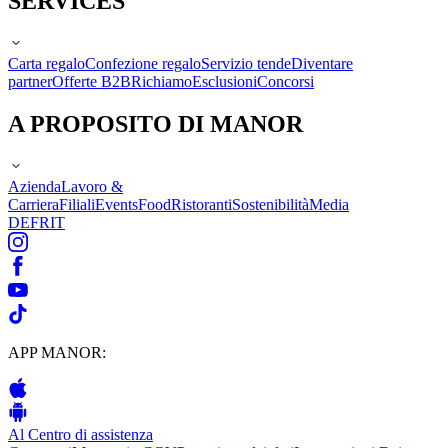
SERVICES
Carta regalo
Confezione regalo
Servizio tende
Diventare
partner
Offerte B2B
Richiamo
Esclusioni
Concorsi
A PROPOSITO DI MANOR
Azienda
Lavoro &
Carriera
Filiali
Events
Food
Ristoranti
Sostenibilità
Media
DE
FR
IT
APP MANOR:
Al Centro di assistenza