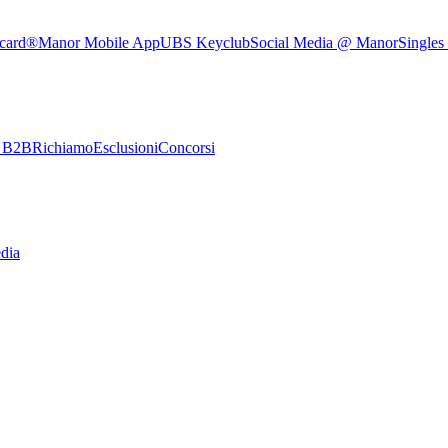
rcard®
Manor Mobile App
UBS Keyclub
Social Media @ Manor
Singles
e B2B
Richiamo
Esclusioni
Concorsi
dia