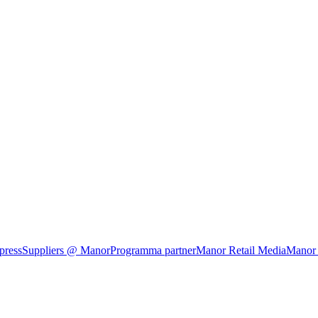
press
Suppliers @ Manor
Programma partner
Manor Retail Media
Manor