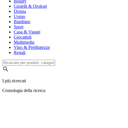
Beauty
Gioielli & Orologi
Donna
Uomo
Bambino
Sport
Casa & Viaggi
Giocattoli
Multimedia
Vino & Prelibatezze
Regali
I più ricercati
Cronologia della ricerca