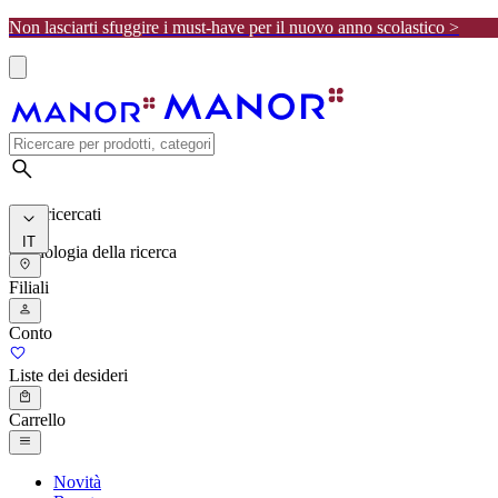
Non lasciarti sfuggire i must-have per il nuovo anno scolastico >
I più ricercati
IT
Cronologia della ricerca
Filiali
Conto
Liste dei desideri
Carrello
Novità