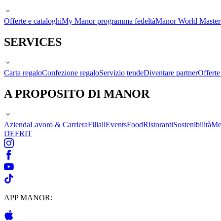
Offerte e cataloghi
My Manor programma fedeltà
Manor World Maste
SERVICES
Carta regalo
Confezione regalo
Servizio tende
Diventare partner
Offert
A PROPOSITO DI MANOR
Azienda
Lavoro & Carriera
Filiali
Events
Food
Ristoranti
Sostenibilità
Me
DE
FR
IT
APP MANOR: