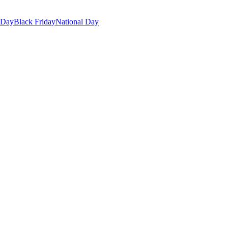
 Day
Black Friday
National Day