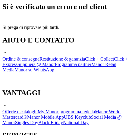
Si è verificato un errore nel client
Si prega di riprovare più tardi.
AIUTO E CONTATTO
Ordine & consegna
Restituzione & garanzia
Click + Collect
Click +
Express
Suppliers @ Manor
Programma partner
Manor Retail
Media
Manor su WhatsApp
VANTAGGI
Offerte e cataloghi
My Manor programma fedeltà
Manor World
Mastercard®
Manor Mobile App
UBS Keyclub
Social Media @
Manor
Singles Day
Black Friday
National Day