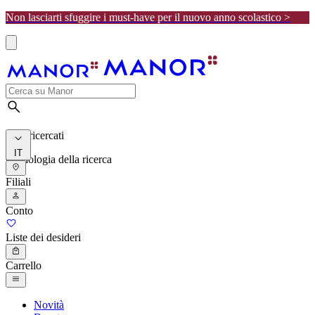
Non lasciarti sfuggire i must-have per il nuovo anno scolastico >
I più ricercati
IT
Cronologia della ricerca
Filiali
Conto
Liste dei desideri
Carrello
Novità