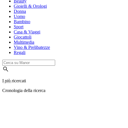
Beauty
Gioielli & Orologi
Donna
Uomo
Bambino
Sport
Casa & Viaggi
Giocattoli
Multimedia
Vino & Prelibatezze
Regali
I più ricercati
Cronologia della ricerca