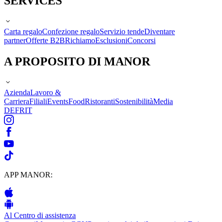
SERVICES
Carta regalo
Confezione regalo
Servizio tende
Diventare
partner
Offerte B2B
Richiamo
Esclusioni
Concorsi
A PROPOSITO DI MANOR
Azienda
Lavoro &
Carriera
Filiali
Events
Food
Ristoranti
Sostenibilità
Media
DE
FR
IT
APP MANOR:
Al Centro di assistenza