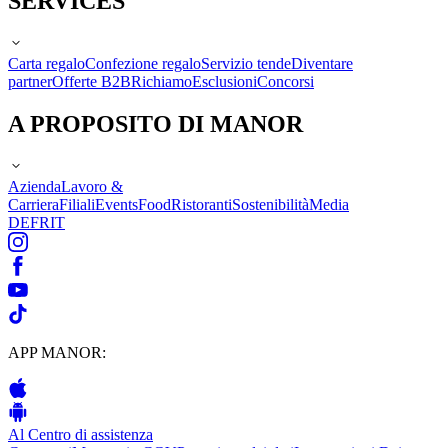
SERVICES
Carta regalo
Confezione regalo
Servizio tende
Diventare
partner
Offerte B2B
Richiamo
Esclusioni
Concorsi
A PROPOSITO DI MANOR
Azienda
Lavoro &
Carriera
Filiali
Events
Food
Ristoranti
Sostenibilità
Media
DE
FR
IT
APP MANOR:
Al Centro di assistenza