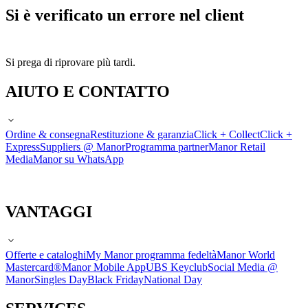
Si è verificato un errore nel client
Si prega di riprovare più tardi.
AIUTO E CONTATTO
Ordine & consegna
Restituzione & garanzia
Click + Collect
Click +
Express
Suppliers @ Manor
Programma partner
Manor Retail
Media
Manor su WhatsApp
VANTAGGI
Offerte e cataloghi
My Manor programma fedeltà
Manor World
Mastercard®
Manor Mobile App
UBS Keyclub
Social Media @
Manor
Singles Day
Black Friday
National Day