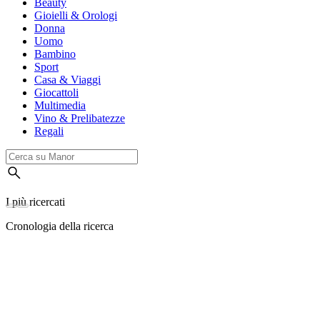
Beauty
Gioielli & Orologi
Donna
Uomo
Bambino
Sport
Casa & Viaggi
Giocattoli
Multimedia
Vino & Prelibatezze
Regali
I più ricercati
Cronologia della ricerca