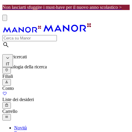
Non lasciarti sfuggire i must-have per il nuovo anno scolastico >
I più ricercati
IT
Cronologia della ricerca
Filiali
Conto
Liste dei desideri
Carrello
Novità