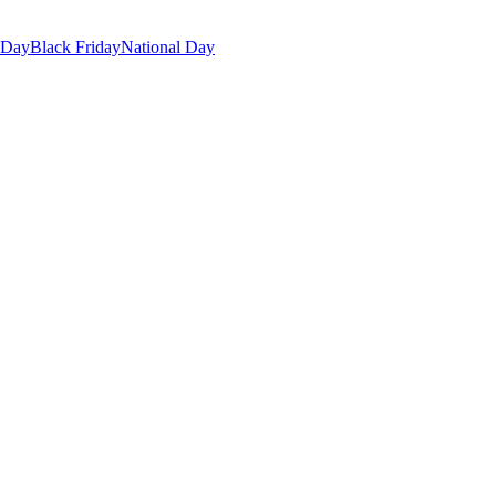
 Day
Black Friday
National Day