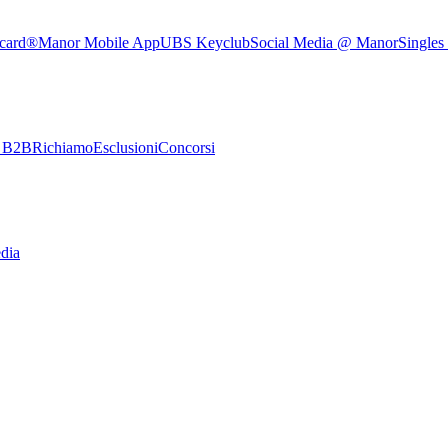
rcard®
Manor Mobile App
UBS Keyclub
Social Media @ Manor
Singles
e B2B
Richiamo
Esclusioni
Concorsi
dia