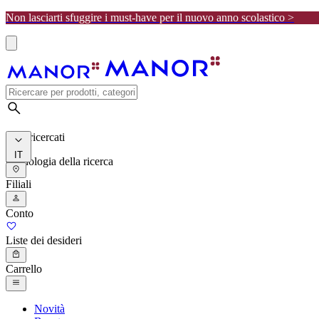
Non lasciarti sfuggire i must-have per il nuovo anno scolastico >
I più ricercati
IT
Cronologia della ricerca
Filiali
Conto
Liste dei desideri
Carrello
Novità