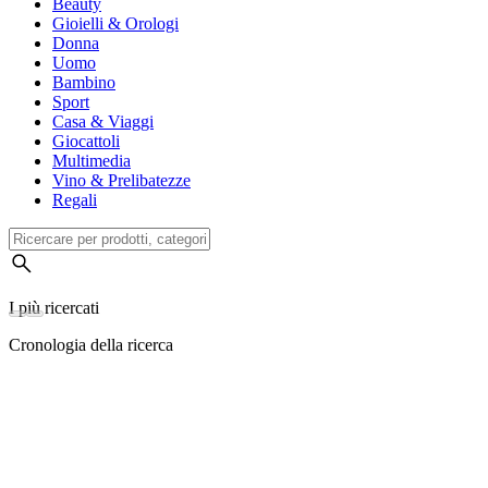
Beauty
Gioielli & Orologi
Donna
Uomo
Bambino
Sport
Casa & Viaggi
Giocattoli
Multimedia
Vino & Prelibatezze
Regali
I più ricercati
Cronologia della ricerca