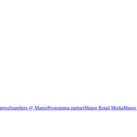
press
Suppliers @ Manor
Programma partner
Manor Retail Media
Manor