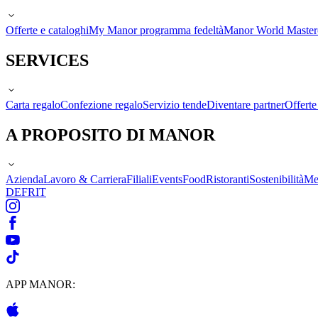
Offerte e cataloghi
My Manor programma fedeltà
Manor World Maste
SERVICES
Carta regalo
Confezione regalo
Servizio tende
Diventare partner
Offert
A PROPOSITO DI MANOR
Azienda
Lavoro & Carriera
Filiali
Events
Food
Ristoranti
Sostenibilità
Me
DE
FR
IT
APP MANOR: