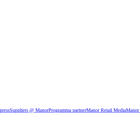
press
Suppliers @ Manor
Programma partner
Manor Retail Media
Manor