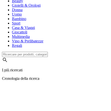
Beauty
Gioielli & Orologi
Donna
Uomo
Bambino
Sport
Casa & Viaggi
Giocattoli
Multimedia
Vino & Prelibatezze
Regali
I più ricercati
Cronologia della ricerca