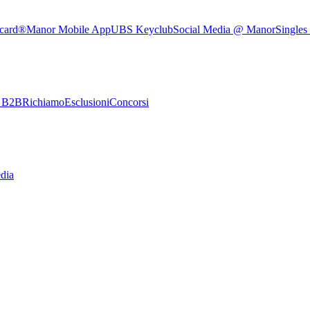
rcard®
Manor Mobile App
UBS Keyclub
Social Media @ Manor
Singles
e B2B
Richiamo
Esclusioni
Concorsi
dia