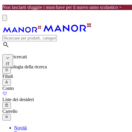
Non lasciarti sfuggire i must-have per il nuovo anno scolastico >
I più ricercati
IT
Cronologia della ricerca
Filiali
Conto
Liste dei desideri
Carrello
Novità