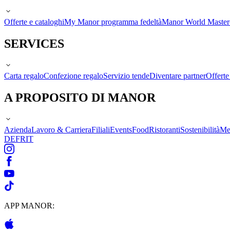
Offerte e cataloghi
My Manor programma fedeltà
Manor World Maste
SERVICES
Carta regalo
Confezione regalo
Servizio tende
Diventare partner
Offert
A PROPOSITO DI MANOR
Azienda
Lavoro & Carriera
Filiali
Events
Food
Ristoranti
Sostenibilità
Me
DE
FR
IT
APP MANOR: