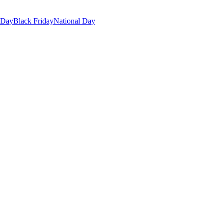
 Day
Black Friday
National Day