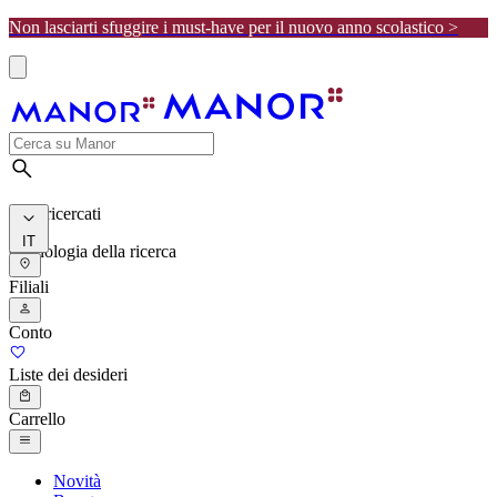
Non lasciarti sfuggire i must-have per il nuovo anno scolastico >
I più ricercati
IT
Cronologia della ricerca
Filiali
Conto
Liste dei desideri
Carrello
Novità