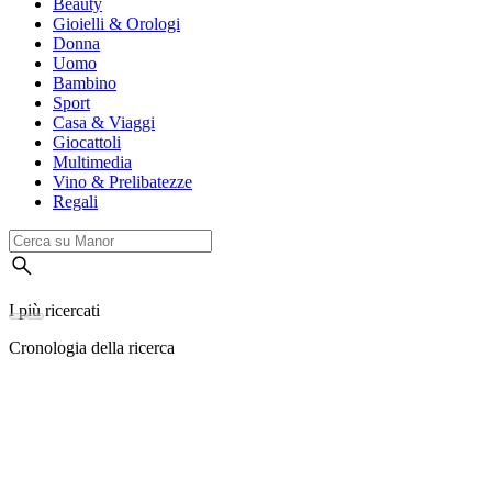
Beauty
Gioielli & Orologi
Donna
Uomo
Bambino
Sport
Casa & Viaggi
Giocattoli
Multimedia
Vino & Prelibatezze
Regali
I più ricercati
Cronologia della ricerca