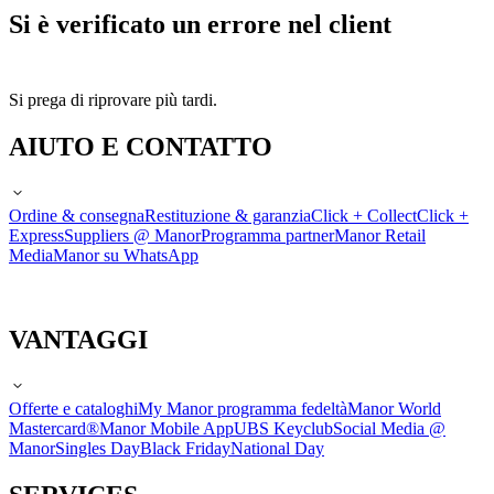
Si è verificato un errore nel client
Si prega di riprovare più tardi.
AIUTO E CONTATTO
Ordine & consegna
Restituzione & garanzia
Click + Collect
Click +
Express
Suppliers @ Manor
Programma partner
Manor Retail
Media
Manor su WhatsApp
VANTAGGI
Offerte e cataloghi
My Manor programma fedeltà
Manor World
Mastercard®
Manor Mobile App
UBS Keyclub
Social Media @
Manor
Singles Day
Black Friday
National Day