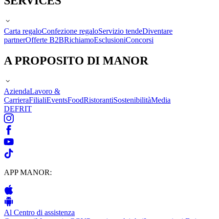
SERVICES
Carta regalo
Confezione regalo
Servizio tende
Diventare
partner
Offerte B2B
Richiamo
Esclusioni
Concorsi
A PROPOSITO DI MANOR
Azienda
Lavoro &
Carriera
Filiali
Events
Food
Ristoranti
Sostenibilità
Media
DE
FR
IT
APP MANOR:
Al Centro di assistenza