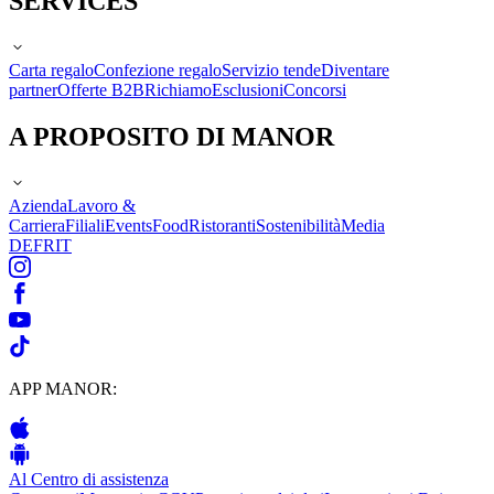
SERVICES
Carta regalo
Confezione regalo
Servizio tende
Diventare
partner
Offerte B2B
Richiamo
Esclusioni
Concorsi
A PROPOSITO DI MANOR
Azienda
Lavoro &
Carriera
Filiali
Events
Food
Ristoranti
Sostenibilità
Media
DE
FR
IT
APP MANOR:
Al Centro di assistenza