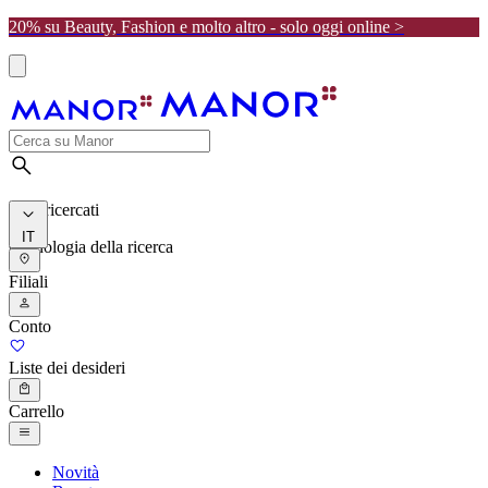
20% su Beauty, Fashion e molto altro - solo oggi online >
I più ricercati
IT
Cronologia della ricerca
Filiali
Conto
Liste dei desideri
Carrello
Novità