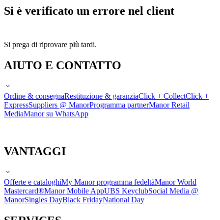
Si è verificato un errore nel client
Si prega di riprovare più tardi.
AIUTO E CONTATTO
Ordine & consegna
Restituzione & garanzia
Click + Collect
Click +
Express
Suppliers @ Manor
Programma partner
Manor Retail
Media
Manor su WhatsApp
VANTAGGI
Offerte e cataloghi
My Manor programma fedeltà
Manor World
Mastercard®
Manor Mobile App
UBS Keyclub
Social Media @
Manor
Singles Day
Black Friday
National Day