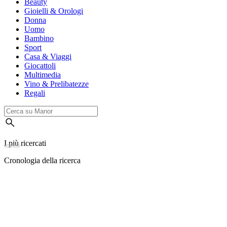
Beauty
Gioielli & Orologi
Donna
Uomo
Bambino
Sport
Casa & Viaggi
Giocattoli
Multimedia
Vino & Prelibatezze
Regali
I più ricercati
Cronologia della ricerca