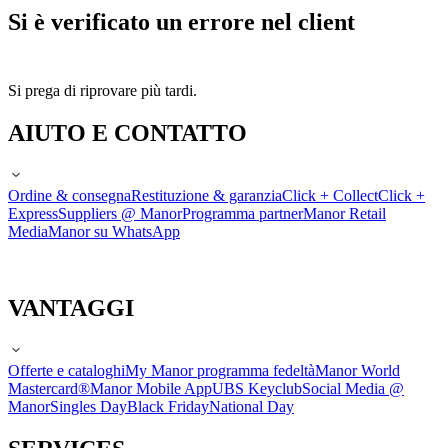
Si è verificato un errore nel client
Si prega di riprovare più tardi.
AIUTO E CONTATTO
Ordine & consegna
Restituzione & garanzia
Click + Collect
Click +
Express
Suppliers @ Manor
Programma partner
Manor Retail
Media
Manor su WhatsApp
VANTAGGI
Offerte e cataloghi
My Manor programma fedeltà
Manor World
Mastercard®
Manor Mobile App
UBS Keyclub
Social Media @
Manor
Singles Day
Black Friday
National Day