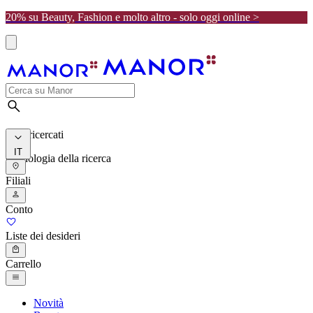
20% su Beauty, Fashion e molto altro - solo oggi online >
I più ricercati
IT
Cronologia della ricerca
Filiali
Conto
Liste dei desideri
Carrello
Novità