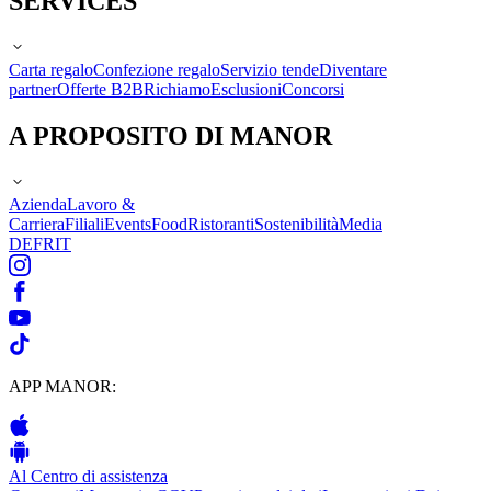
SERVICES
Carta regalo
Confezione regalo
Servizio tende
Diventare
partner
Offerte B2B
Richiamo
Esclusioni
Concorsi
A PROPOSITO DI MANOR
Azienda
Lavoro &
Carriera
Filiali
Events
Food
Ristoranti
Sostenibilità
Media
DE
FR
IT
APP MANOR:
Al Centro di assistenza