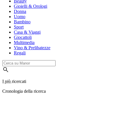
Beauty
Gioielli & Orologi
Donna
Uomo
Bambino
Sport
Casa & Viaggi
Giocattoli
Multimedia
Vino & Prelibatezze
Regali
I più ricercati
Cronologia della ricerca