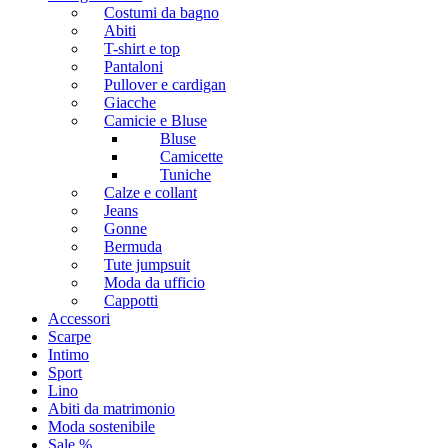
Costumi da bagno
Abiti
T-shirt e top
Pantaloni
Pullover e cardigan
Giacche
Camicie e Bluse
Bluse
Camicette
Tuniche
Calze e collant
Jeans
Gonne
Bermuda
Tute jumpsuit
Moda da ufficio
Cappotti
Accessori
Scarpe
Intimo
Sport
Lino
Abiti da matrimonio
Moda sostenibile
Sale %