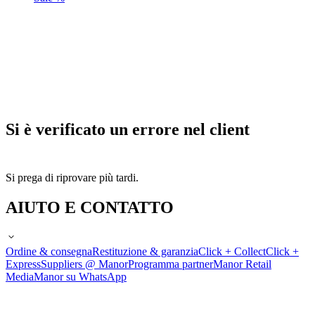
Si è verificato un errore nel client
Si prega di riprovare più tardi.
AIUTO E CONTATTO
Ordine & consegna
Restituzione & garanzia
Click + Collect
Click +
Express
Suppliers @ Manor
Programma partner
Manor Retail
Media
Manor su WhatsApp