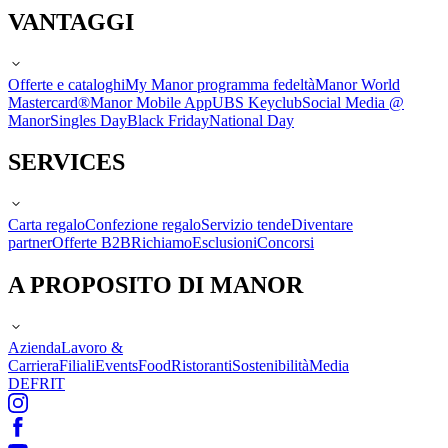
VANTAGGI
Offerte e cataloghi
My Manor programma fedeltà
Manor World
Mastercard®
Manor Mobile App
UBS Keyclub
Social Media @
Manor
Singles Day
Black Friday
National Day
SERVICES
Carta regalo
Confezione regalo
Servizio tende
Diventare
partner
Offerte B2B
Richiamo
Esclusioni
Concorsi
A PROPOSITO DI MANOR
Azienda
Lavoro &
Carriera
Filiali
Events
Food
Ristoranti
Sostenibilità
Media
DE
FR
IT