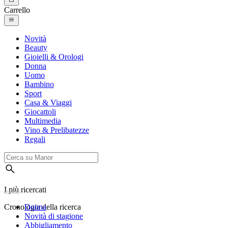
Carrello
Novità
Beauty
Gioielli & Orologi
Donna
Uomo
Bambino
Sport
Casa & Viaggi
Giocattoli
Multimedia
Vino & Prelibatezze
Regali
I più ricercati
Cronologia della ricerca
Donna
Novità di stagione
Abbigliamento