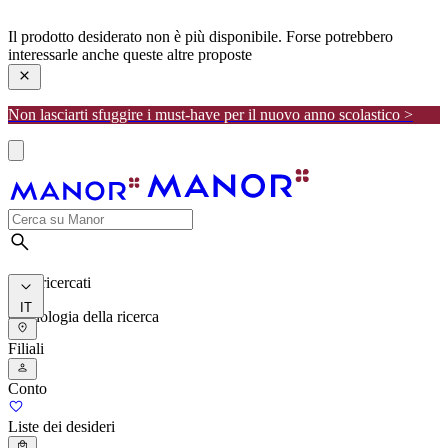
manor
Il prodotto desiderato non è più disponibile. Forse potrebbero
interessarle anche queste altre proposte
Non lasciarti sfuggire i must-have per il nuovo anno scolastico >
I più ricercati
IT
Cronologia della ricerca
Filiali
Conto
Liste dei desideri