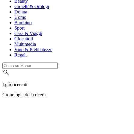
Beauty
Gioielli & Orologi
Donna
Uomo
Bambino
Sport
Casa & Viaggi
Giocattoli
Multimedia
Vino & Prelibatezze
Regali
I più ricercati
Cronologia della ricerca