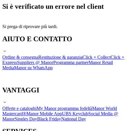
Si è verificato un errore nel client
Si prega di riprovare più tardi.
AIUTO E CONTATTO
Ordine & consegna
Restituzione & garanzia
Click + Collect
Click +
Express
Suppliers @ Manor
Programma partner
Manor Retail
Media
Manor su WhatsApp
VANTAGGI
Offerte e cataloghi
My Manor programma fedeltà
Manor World
Mastercard®
Manor Mobile App
UBS Keyclub
Social Media @
Manor
Singles Day
Black Friday
National Day