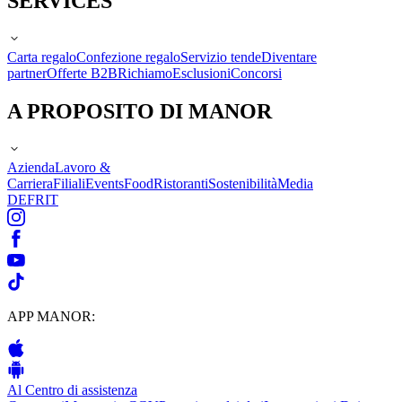
SERVICES
Carta regalo
Confezione regalo
Servizio tende
Diventare
partner
Offerte B2B
Richiamo
Esclusioni
Concorsi
A PROPOSITO DI MANOR
Azienda
Lavoro &
Carriera
Filiali
Events
Food
Ristoranti
Sostenibilità
Media
DE
FR
IT
APP MANOR:
Al Centro di assistenza