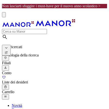
Non lasciarti sfuggire i must-have per il nuovo anno scolastico >
I più ricercati
IT
Cronologia della ricerca
Filiali
Conto
Liste dei desideri
Carrello
Novità