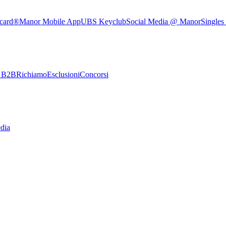
rcard®
Manor Mobile App
UBS Keyclub
Social Media @ Manor
Singles
e B2B
Richiamo
Esclusioni
Concorsi
dia