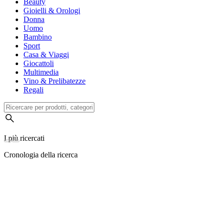
Beauty
Gioielli & Orologi
Donna
Uomo
Bambino
Sport
Casa & Viaggi
Giocattoli
Multimedia
Vino & Prelibatezze
Regali
I più ricercati
Cronologia della ricerca