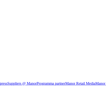
press
Suppliers @ Manor
Programma partner
Manor Retail Media
Manor