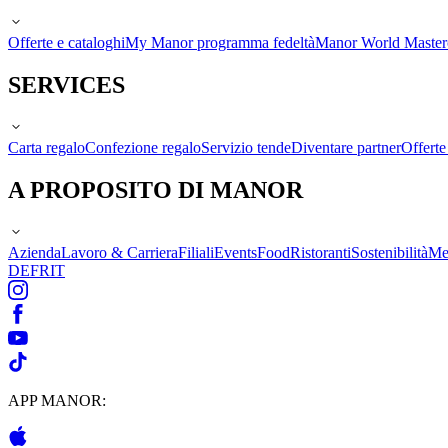
Offerte e cataloghi
My Manor programma fedeltà
Manor World Maste
SERVICES
Carta regalo
Confezione regalo
Servizio tende
Diventare partner
Offert
A PROPOSITO DI MANOR
Azienda
Lavoro & Carriera
Filiali
Events
Food
Ristoranti
Sostenibilità
Me
DE
FR
IT
APP MANOR: