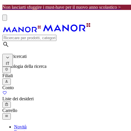
Non lasciarti sfuggire i must-have per il nuovo anno scolastico >
I più ricercati
IT
Cronologia della ricerca
Filiali
Conto
Liste dei desideri
Carrello
Novità