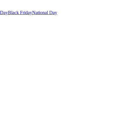
 Day
Black Friday
National Day