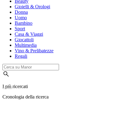
Beauty
Gioielli & Orologi
Donna
Uomo
Bambino
Sport
Casa & Viaggi
Giocattoli
Multimedia
Vino & Prelibatezze
Regali
I più ricercati
Cronologia della ricerca