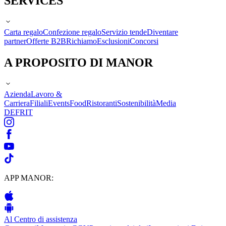
SERVICES
Carta regalo
Confezione regalo
Servizio tende
Diventare
partner
Offerte B2B
Richiamo
Esclusioni
Concorsi
A PROPOSITO DI MANOR
Azienda
Lavoro &
Carriera
Filiali
Events
Food
Ristoranti
Sostenibilità
Media
DE
FR
IT
APP MANOR:
Al Centro di assistenza