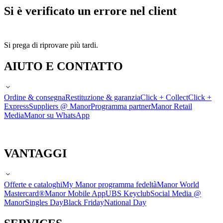
Si è verificato un errore nel client
Si prega di riprovare più tardi.
AIUTO E CONTATTO
Ordine & consegna
Restituzione & garanzia
Click + Collect
Click +
Express
Suppliers @ Manor
Programma partner
Manor Retail
Media
Manor su WhatsApp
VANTAGGI
Offerte e cataloghi
My Manor programma fedeltà
Manor World
Mastercard®
Manor Mobile App
UBS Keyclub
Social Media @
Manor
Singles Day
Black Friday
National Day