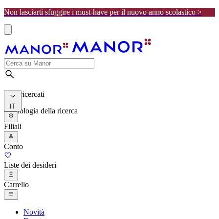
Non lasciarti sfuggire i must-have per il nuovo anno scolastico >
I più ricercati
IT
Cronologia della ricerca
Filiali
Conto
Liste dei desideri
Carrello
Novità