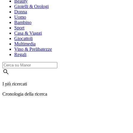
Beauty
Gioielli & Orologi
Donna
Uomo
Bambino
Sport
Casa & Viaggi
Giocattoli
Multimedia
Vino & Prelibatezze
Regali
I più ricercati
Cronologia della ricerca