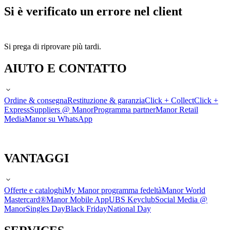
Si è verificato un errore nel client
Si prega di riprovare più tardi.
AIUTO E CONTATTO
Ordine & consegna
Restituzione & garanzia
Click + Collect
Click +
Express
Suppliers @ Manor
Programma partner
Manor Retail
Media
Manor su WhatsApp
VANTAGGI
Offerte e cataloghi
My Manor programma fedeltà
Manor World
Mastercard®
Manor Mobile App
UBS Keyclub
Social Media @
Manor
Singles Day
Black Friday
National Day