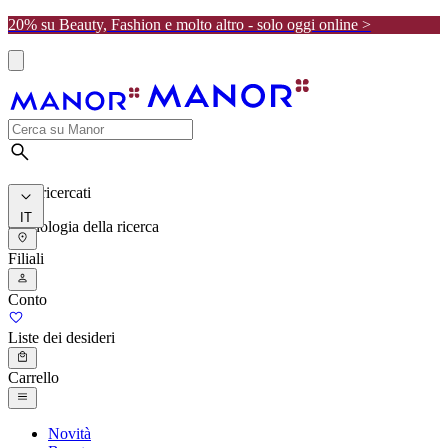
20% su Beauty, Fashion e molto altro - solo oggi online >
I più ricercati
IT
Cronologia della ricerca
Filiali
Conto
Liste dei desideri
Carrello
Novità