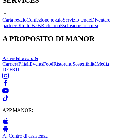
SERVICES
Carta regalo
Confezione regalo
Servizio tende
Diventare
partner
Offerte B2B
Richiamo
Esclusioni
Concorsi
A PROPOSITO DI MANOR
Azienda
Lavoro &
Carriera
Filiali
Events
Food
Ristoranti
Sostenibilità
Media
DE
FR
IT
APP MANOR:
Al Centro di assistenza