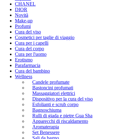
CHANEL
DIOR
Novità
Make-up
Profumi
Cura del viso
Cosmetici per taglie di viaggio
Cura per i capelli
Cura del corpo
Cura per l'uomo
Erotismo
Parafarmacia
Cura del bambino
Wellness
Candele profumate
Bastoncini profumati
Massaggiatori elettrici
Dispositivo per la cura del viso
Esfolianti e scrub corpo
Bagnoschiuma
Rulli di giada e pietre Gua Sha
Apparecchi di riscaldamento
Aromaterapia
Set Benessere
Sali da bagno