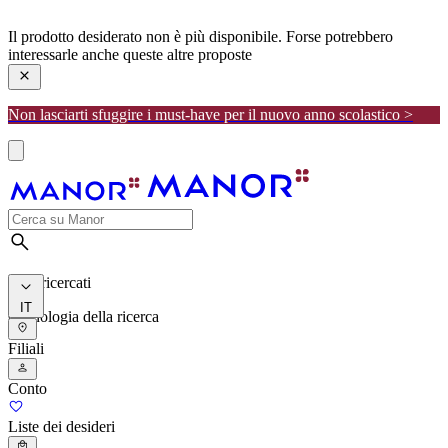
manor
Il prodotto desiderato non è più disponibile. Forse potrebbero
interessarle anche queste altre proposte
Non lasciarti sfuggire i must-have per il nuovo anno scolastico >
I più ricercati
IT
Cronologia della ricerca
Filiali
Conto
Liste dei desideri