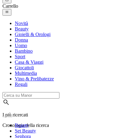
Carrello
Novità
Beauty
Gioielli & Orologi
Donna
Uomo
Bambino
Sport
Casa & Viaggi
Giocattoli
Multimedia
Vino & Prelibatezze
Regali
I più ricercati
Cronologia della ricerca
Beauty
Set Beauty
Sephora