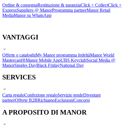
Ordine & consegna
Restituzione & garanzia
Click + Collect
Click +
Express
Suppliers @ Manor
Programma partner
Manor Retail
Media
Manor su WhatsApp
VANTAGGI
Offerte e cataloghi
My Manor programma fedeltà
Manor World
Mastercard®
Manor Mobile App
UBS Keyclub
Social Media @
Manor
Singles Day
Black Friday
National Day
SERVICES
Carta regalo
Confezione regalo
Servizio tende
Diventare
partner
Offerte B2B
Richiamo
Esclusioni
Concorsi
A PROPOSITO DI MANOR