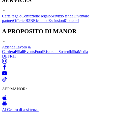
SERVICES
Carta regalo
Confezione regalo
Servizio tende
Diventare
partner
Offerte B2B
Richiamo
Esclusioni
Concorsi
A PROPOSITO DI MANOR
Azienda
Lavoro &
Carriera
Filiali
Events
Food
Ristoranti
Sostenibilità
Media
DE
FR
IT
APP MANOR:
Al Centro di assistenza