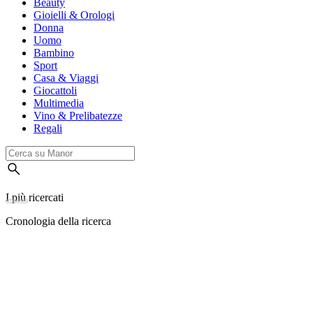
Beauty
Gioielli & Orologi
Donna
Uomo
Bambino
Sport
Casa & Viaggi
Giocattoli
Multimedia
Vino & Prelibatezze
Regali
I più ricercati
Cronologia della ricerca