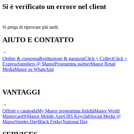
Si è verificato un errore nel client
Si prega di riprovare più tardi.
AIUTO E CONTATTO
Ordine & consegna
Restituzione & garanzia
Click + Collect
Click +
Express
Suppliers @ Manor
Programma partner
Manor Retail
Media
Manor su WhatsApp
VANTAGGI
Offerte e cataloghi
My Manor programma fedeltà
Manor World
Mastercard®
Manor Mobile App
UBS Keyclub
Social Media @
Manor
Singles Day
Black Friday
National Day