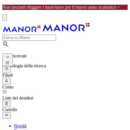
Non lasciarti sfuggire i must-have per il nuovo anno scolastico >
I più ricercati
IT
Cronologia della ricerca
Filiali
Conto
Liste dei desideri
Carrello
Novità