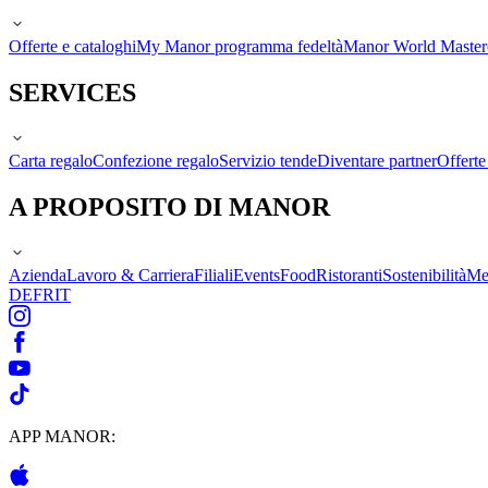
Offerte e cataloghi
My Manor programma fedeltà
Manor World Maste
SERVICES
Carta regalo
Confezione regalo
Servizio tende
Diventare partner
Offert
A PROPOSITO DI MANOR
Azienda
Lavoro & Carriera
Filiali
Events
Food
Ristoranti
Sostenibilità
Me
DE
FR
IT
APP MANOR: