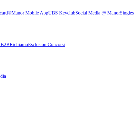
rcard®
Manor Mobile App
UBS Keyclub
Social Media @ Manor
Singles
e B2B
Richiamo
Esclusioni
Concorsi
dia