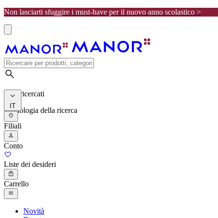
Non lasciarti sfuggire i must-have per il nuovo anno scolastico >
I più ricercati
IT
Cronologia della ricerca
Filiali
Conto
Liste dei desideri
Carrello
Novità