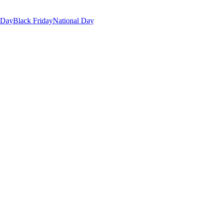
 Day
Black Friday
National Day