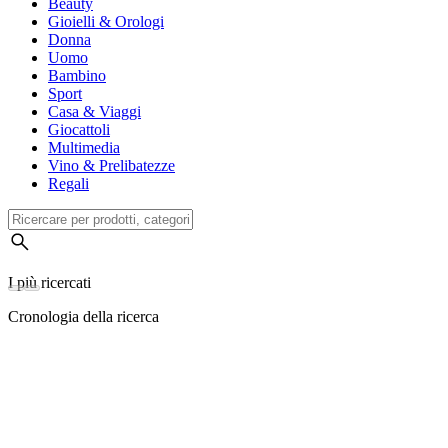
Beauty
Gioielli & Orologi
Donna
Uomo
Bambino
Sport
Casa & Viaggi
Giocattoli
Multimedia
Vino & Prelibatezze
Regali
I più ricercati
Cronologia della ricerca