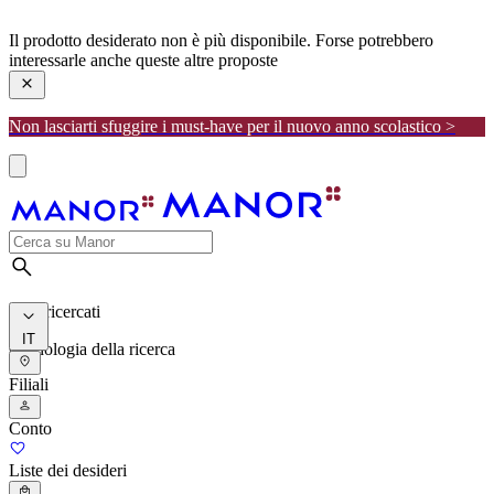
manor
Il prodotto desiderato non è più disponibile. Forse potrebbero
interessarle anche queste altre proposte
Non lasciarti sfuggire i must-have per il nuovo anno scolastico >
I più ricercati
IT
Cronologia della ricerca
Filiali
Conto
Liste dei desideri