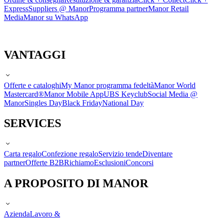
Express
Suppliers @ Manor
Programma partner
Manor Retail
Media
Manor su WhatsApp
VANTAGGI
Offerte e cataloghi
My Manor programma fedeltà
Manor World
Mastercard®
Manor Mobile App
UBS Keyclub
Social Media @
Manor
Singles Day
Black Friday
National Day
SERVICES
Carta regalo
Confezione regalo
Servizio tende
Diventare
partner
Offerte B2B
Richiamo
Esclusioni
Concorsi
A PROPOSITO DI MANOR
Azienda
Lavoro &