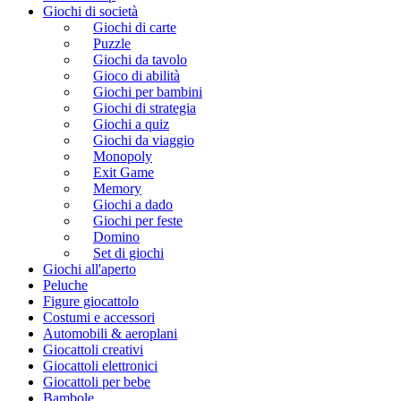
Giochi di società
Giochi di carte
Puzzle
Giochi da tavolo
Gioco di abilità
Giochi per bambini
Giochi di strategia
Giochi a quiz
Giochi da viaggio
Monopoly
Exit Game
Memory
Giochi a dado
Giochi per feste
Domino
Set di giochi
Giochi all'aperto
Peluche
Figure giocattolo
Costumi e accessori
Automobili & aeroplani
Giocattoli creativi
Giocattoli elettronici
Giocattoli per bebe
Bambole