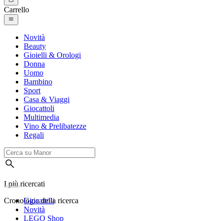
Carrello
Novità
Beauty
Gioielli & Orologi
Donna
Uomo
Bambino
Sport
Casa & Viaggi
Giocattoli
Multimedia
Vino & Prelibatezze
Regali
I più ricercati
Cronologia della ricerca
Giocattoli
Novità
LEGO Shop