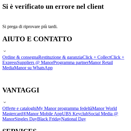
Si è verificato un errore nel client
Si prega di riprovare più tardi.
AIUTO E CONTATTO
Ordine & consegna
Restituzione & garanzia
Click + Collect
Click +
Express
Suppliers @ Manor
Programma partner
Manor Retail
Media
Manor su WhatsApp
VANTAGGI
Offerte e cataloghi
My Manor programma fedeltà
Manor World
Mastercard®
Manor Mobile App
UBS Keyclub
Social Media @
Manor
Singles Day
Black Friday
National Day