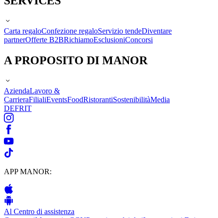
SERVICES
Carta regalo
Confezione regalo
Servizio tende
Diventare
partner
Offerte B2B
Richiamo
Esclusioni
Concorsi
A PROPOSITO DI MANOR
Azienda
Lavoro &
Carriera
Filiali
Events
Food
Ristoranti
Sostenibilità
Media
DE
FR
IT
APP MANOR:
Al Centro di assistenza