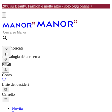
20% su Beauty, Fashion e molto altro - solo oggi online >
I più ricercati
IT
Cronologia della ricerca
Filiali
Conto
Liste dei desideri
Carrello
Novità