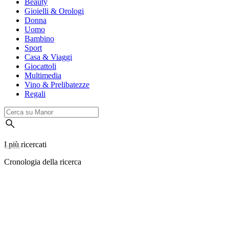
Beauty
Gioielli & Orologi
Donna
Uomo
Bambino
Sport
Casa & Viaggi
Giocattoli
Multimedia
Vino & Prelibatezze
Regali
I più ricercati
Cronologia della ricerca