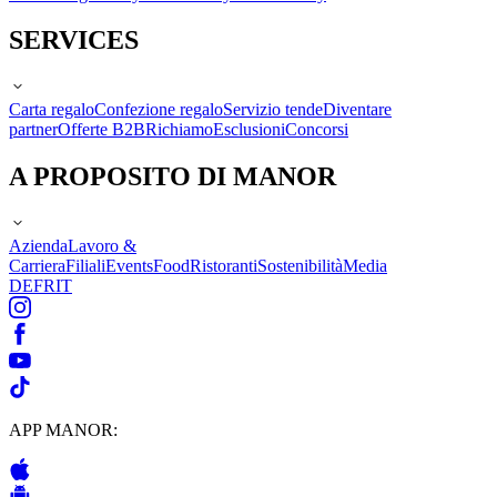
SERVICES
Carta regalo
Confezione regalo
Servizio tende
Diventare
partner
Offerte B2B
Richiamo
Esclusioni
Concorsi
A PROPOSITO DI MANOR
Azienda
Lavoro &
Carriera
Filiali
Events
Food
Ristoranti
Sostenibilità
Media
DE
FR
IT
APP MANOR: