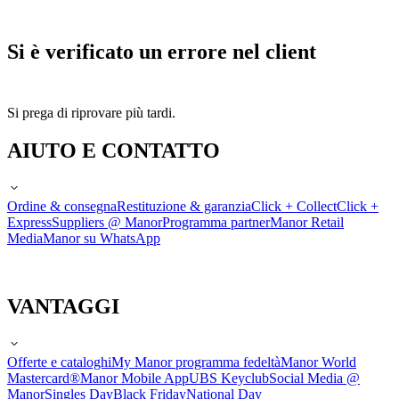
Si è verificato un errore nel client
Si prega di riprovare più tardi.
AIUTO E CONTATTO
Ordine & consegna
Restituzione & garanzia
Click + Collect
Click +
Express
Suppliers @ Manor
Programma partner
Manor Retail
Media
Manor su WhatsApp
VANTAGGI
Offerte e cataloghi
My Manor programma fedeltà
Manor World
Mastercard®
Manor Mobile App
UBS Keyclub
Social Media @
Manor
Singles Day
Black Friday
National Day