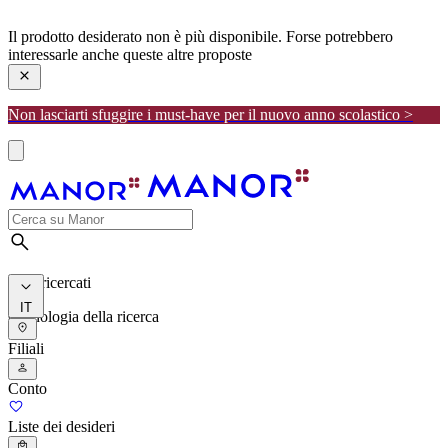
manor
Il prodotto desiderato non è più disponibile. Forse potrebbero
interessarle anche queste altre proposte
Non lasciarti sfuggire i must-have per il nuovo anno scolastico >
I più ricercati
IT
Cronologia della ricerca
Filiali
Conto
Liste dei desideri