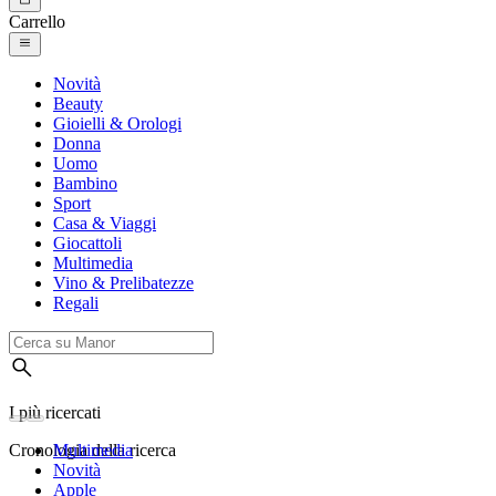
Carrello
Novità
Beauty
Gioielli & Orologi
Donna
Uomo
Bambino
Sport
Casa & Viaggi
Giocattoli
Multimedia
Vino & Prelibatezze
Regali
I più ricercati
Cronologia della ricerca
Multimedia
Novità
Apple