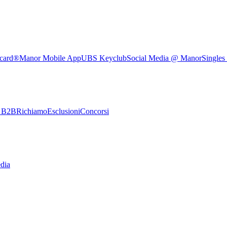
rcard®
Manor Mobile App
UBS Keyclub
Social Media @ Manor
Singles
e B2B
Richiamo
Esclusioni
Concorsi
dia