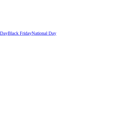
 Day
Black Friday
National Day