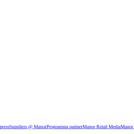
press
Suppliers @ Manor
Programma partner
Manor Retail Media
Manor