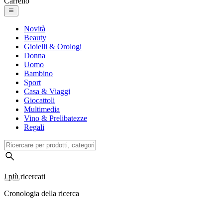
Carrello
Novità
Beauty
Gioielli & Orologi
Donna
Uomo
Bambino
Sport
Casa & Viaggi
Giocattoli
Multimedia
Vino & Prelibatezze
Regali
I più ricercati
Cronologia della ricerca