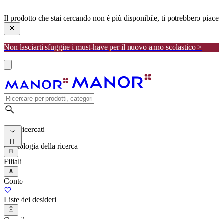
manor
Il prodotto che stai cercando non è più disponibile, ti potrebbero piac
Non lasciarti sfuggire i must-have per il nuovo anno scolastico >
I più ricercati
IT
Cronologia della ricerca
Filiali
Conto
Liste dei desideri