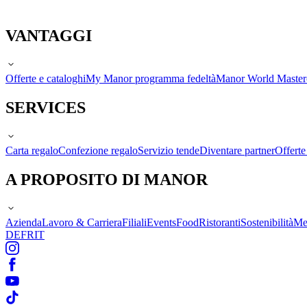
VANTAGGI
Offerte e cataloghi
My Manor programma fedeltà
Manor World Maste
SERVICES
Carta regalo
Confezione regalo
Servizio tende
Diventare partner
Offert
A PROPOSITO DI MANOR
Azienda
Lavoro & Carriera
Filiali
Events
Food
Ristoranti
Sostenibilità
Me
DE
FR
IT