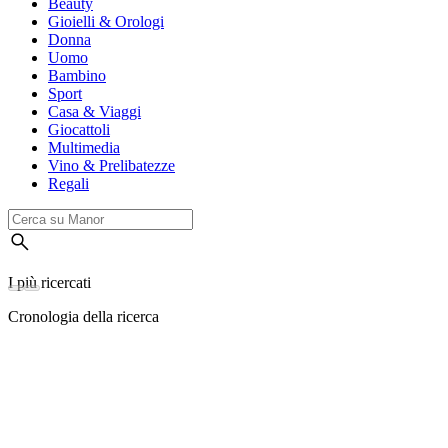
Beauty
Gioielli & Orologi
Donna
Uomo
Bambino
Sport
Casa & Viaggi
Giocattoli
Multimedia
Vino & Prelibatezze
Regali
I più ricercati
Cronologia della ricerca