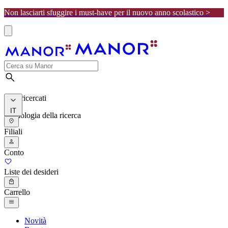
Non lasciarti sfuggire i must-have per il nuovo anno scolastico >
I più ricercati
IT
Cronologia della ricerca
Filiali
Conto
Liste dei desideri
Carrello
Novità