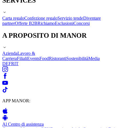
SERVICES
Carta regalo
Confezione regalo
Servizio tende
Diventare
partner
Offerte B2B
Richiamo
Esclusioni
Concorsi
A PROPOSITO DI MANOR
Azienda
Lavoro &
Carriera
Filiali
Events
Food
Ristoranti
Sostenibilità
Media
DE
FR
IT
APP MANOR:
Al Centro di assistenza