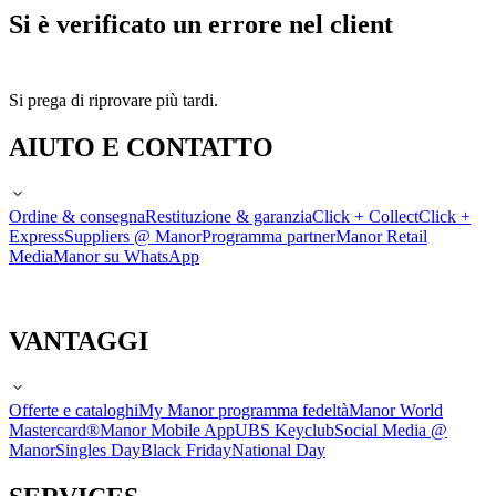
Si è verificato un errore nel client
Si prega di riprovare più tardi.
AIUTO E CONTATTO
Ordine & consegna
Restituzione & garanzia
Click + Collect
Click +
Express
Suppliers @ Manor
Programma partner
Manor Retail
Media
Manor su WhatsApp
VANTAGGI
Offerte e cataloghi
My Manor programma fedeltà
Manor World
Mastercard®
Manor Mobile App
UBS Keyclub
Social Media @
Manor
Singles Day
Black Friday
National Day