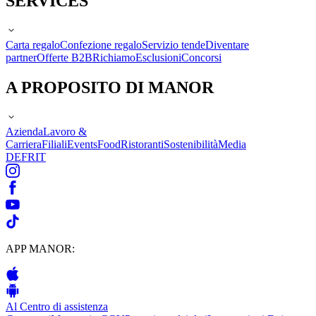
SERVICES
Carta regalo
Confezione regalo
Servizio tende
Diventare
partner
Offerte B2B
Richiamo
Esclusioni
Concorsi
A PROPOSITO DI MANOR
Azienda
Lavoro &
Carriera
Filiali
Events
Food
Ristoranti
Sostenibilità
Media
DE
FR
IT
APP MANOR:
Al Centro di assistenza