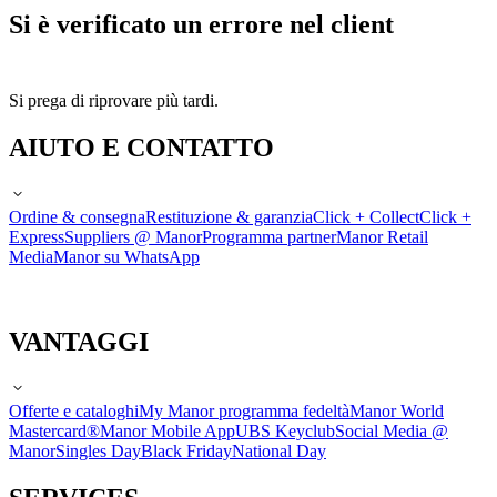
Si è verificato un errore nel client
Si prega di riprovare più tardi.
AIUTO E CONTATTO
Ordine & consegna
Restituzione & garanzia
Click + Collect
Click +
Express
Suppliers @ Manor
Programma partner
Manor Retail
Media
Manor su WhatsApp
VANTAGGI
Offerte e cataloghi
My Manor programma fedeltà
Manor World
Mastercard®
Manor Mobile App
UBS Keyclub
Social Media @
Manor
Singles Day
Black Friday
National Day