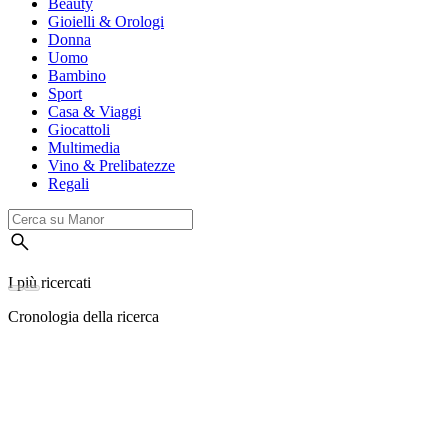
Beauty
Gioielli & Orologi
Donna
Uomo
Bambino
Sport
Casa & Viaggi
Giocattoli
Multimedia
Vino & Prelibatezze
Regali
I più ricercati
Cronologia della ricerca