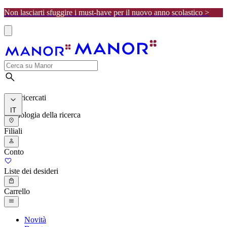
Non lasciarti sfuggire i must-have per il nuovo anno scolastico >
I più ricercati
IT
Cronologia della ricerca
Filiali
Conto
Liste dei desideri
Carrello
Novità