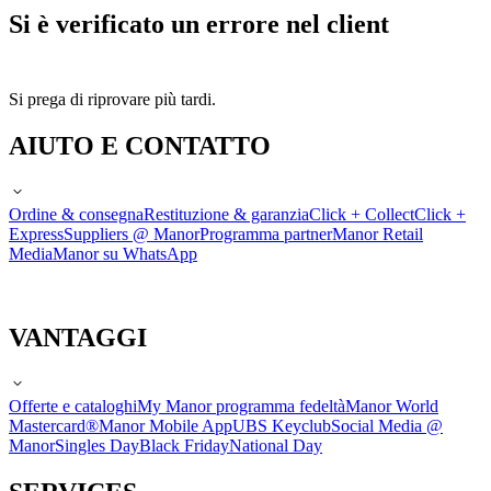
Si è verificato un errore nel client
Si prega di riprovare più tardi.
AIUTO E CONTATTO
Ordine & consegna
Restituzione & garanzia
Click + Collect
Click +
Express
Suppliers @ Manor
Programma partner
Manor Retail
Media
Manor su WhatsApp
VANTAGGI
Offerte e cataloghi
My Manor programma fedeltà
Manor World
Mastercard®
Manor Mobile App
UBS Keyclub
Social Media @
Manor
Singles Day
Black Friday
National Day