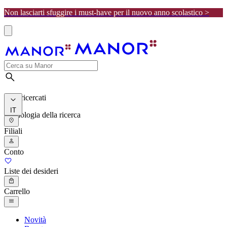
Non lasciarti sfuggire i must-have per il nuovo anno scolastico >
I più ricercati
IT
Cronologia della ricerca
Filiali
Conto
Liste dei desideri
Carrello
Novità