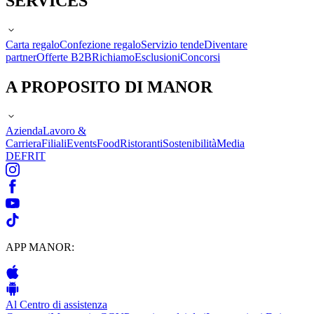
SERVICES
Carta regalo
Confezione regalo
Servizio tende
Diventare
partner
Offerte B2B
Richiamo
Esclusioni
Concorsi
A PROPOSITO DI MANOR
Azienda
Lavoro &
Carriera
Filiali
Events
Food
Ristoranti
Sostenibilità
Media
DE
FR
IT
APP MANOR:
Al Centro di assistenza