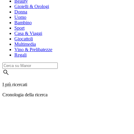
Beauty
Gioielli & Orologi
Donna
Uomo
Bambino
Sport
Casa & Viaggi
Giocattoli
Multimedia
Vino & Prelibatezze
Regali
I più ricercati
Cronologia della ricerca