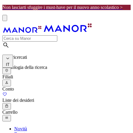
Non lasciarti sfuggire i must-have per il nuovo anno scolastico >
I più ricercati
IT
Cronologia della ricerca
Filiali
Conto
Liste dei desideri
Carrello
Novità