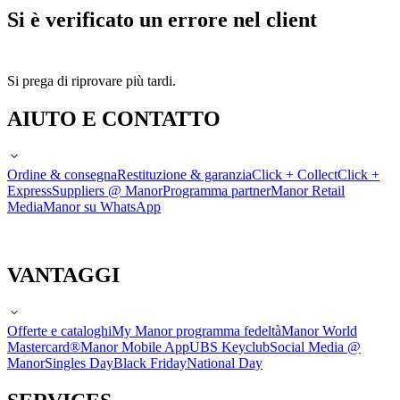
Si è verificato un errore nel client
Si prega di riprovare più tardi.
AIUTO E CONTATTO
Ordine & consegna
Restituzione & garanzia
Click + Collect
Click +
Express
Suppliers @ Manor
Programma partner
Manor Retail
Media
Manor su WhatsApp
VANTAGGI
Offerte e cataloghi
My Manor programma fedeltà
Manor World
Mastercard®
Manor Mobile App
UBS Keyclub
Social Media @
Manor
Singles Day
Black Friday
National Day