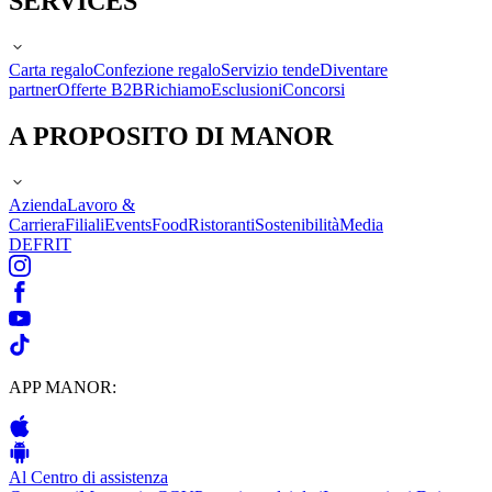
SERVICES
Carta regalo
Confezione regalo
Servizio tende
Diventare
partner
Offerte B2B
Richiamo
Esclusioni
Concorsi
A PROPOSITO DI MANOR
Azienda
Lavoro &
Carriera
Filiali
Events
Food
Ristoranti
Sostenibilità
Media
DE
FR
IT
APP MANOR:
Al Centro di assistenza