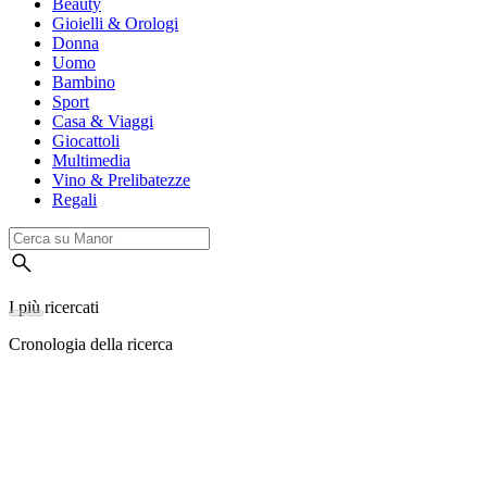
Beauty
Gioielli & Orologi
Donna
Uomo
Bambino
Sport
Casa & Viaggi
Giocattoli
Multimedia
Vino & Prelibatezze
Regali
I più ricercati
Cronologia della ricerca